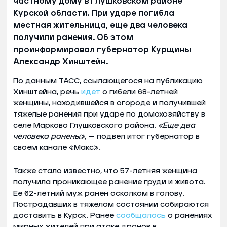
частному дому в Глушковском районе
Курской области. При ударе погибла
местная жительница, еще два человека
получили ранения. Об этом
проинформировал губернатор Курщины
Александр Хинштейн.
По данным ТАСС, ссылающегося на публикацию
Хинштейна, речь
идет
о гибели 68-летней
женщины, находившейся в огороде и получившей
тяжелые ранения при ударе по домохозяйству в
селе Марково Глушковского района.
«Еще два
человека ранены»
, — подвел итог губернатор в
своем канале «Макс».
Также стало известно, что 57-летняя женщина
получила проникающее ранение груди и живота.
Ее 62-летний муж ранен осколком в голову.
Пострадавших в тяжелом состоянии собираются
доставить в Курск. Ранее
сообщалось
о ранениях
мирных жителей при атаке дронов в