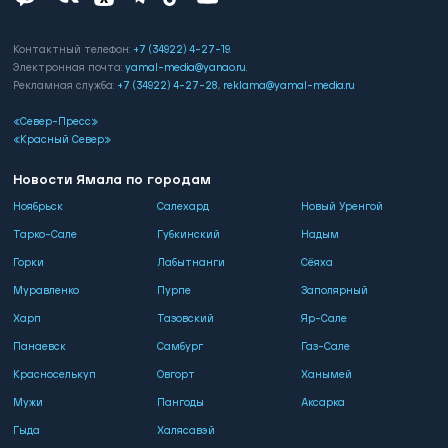
Контактный телефон:
+7 (34922) 4-27-19
.
Электронная почта:
yamal-media@yanao.ru
.
Рекламная служба:
+7 (34922) 4-27-28
,
reklama@yamal-media.ru
«Север-Пресс»
«Красный Север»
Новости Ямала по городам
Ноябрьск
Салехард
Новый Уренгой
Тарко-Сале
Губкинский
Надым
Горки
Лабытнанги
Сёяха
Муравленко
Пурпе
Заполярный
Харп
Тазовский
Яр-Сале
Панаевск
Самбург
Газ-Сале
Красноселькуп
Овгорт
Ханымей
Мужи
Пангоды
Аксарка
Гыда
Халясавэй