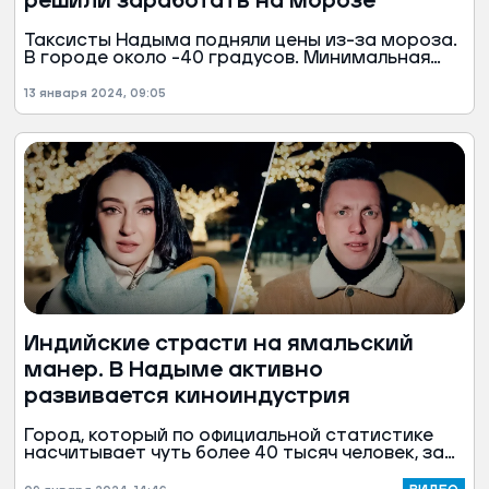
решили заработать на морозе
Таксисты Надыма подняли цены из-за мороза.
В городе около -40 градусов. Минимальная
стоимость поездки по городу обойдется в 200
рублей.
13 января 2024, 09:05
Индийские страсти на ямальский
манер. В Надыме активно
развивается киноиндустрия
Город, который по официальной статистике
насчитывает чуть более 40 тысяч человек, за
год выдает по несколько десятков
короткометражек.