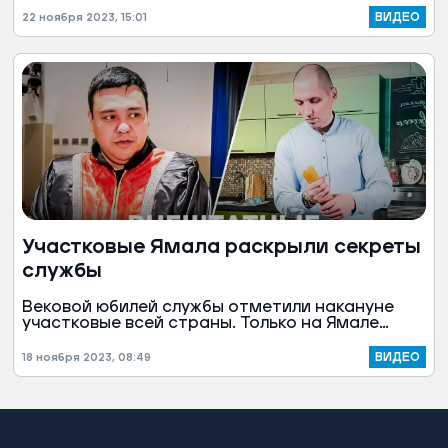
любимом Надыме. Сюда она в 1987 году
ВИДЕО
22 ноября 2023, 15:01
приехала вместе с мужем из солнечного
Казахстана и практически сразу ощутила все
«прелести» Крайнего Севера.
Участковые Ямала раскрыли секреты
службы
Вековой юбилей службы отметили накануне
участковые всей страны. Только на Ямале
сейчас 185 участковых, причем 15 — женщины,
которые несут службу наравне с мужчинами. В
ВИДЕО
18 ноября 2023, 08:49
ведении каждого из них — до трех тысяч
жителей в городах и от тысячи в сельских
поселениях, причем на огромных
расстояниях — в десятки километров.