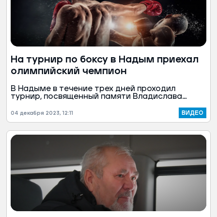
На турнир по боксу в Надым приехал
олимпийский чемпион
В Надыме в течение трех дней проходил
турнир, посвященный памяти Владислава
Стрижова, который многое сделал для
развития города. Каждый раз организаторы
ВИДЕО
04 декабря 2023, 12:11
привозят в Надым именитых гостей.