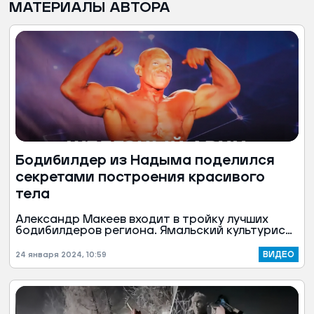
МАТЕРИАЛЫ АВТОРА
Бодибилдер из Надыма поделился
секретами построения красивого
тела
Александр Макеев входит в тройку лучших
бодибилдеров региона. Ямальский культурист
занимается спортпросвещением в соцсетях:
дает рекомендации по питанию и публикует
ВИДЕО
24 января 2024, 10:59
видеоуроки о правильной техникое выполнения
упражнений. Советы спортивного коуча
выслушал и наш корреспондент.