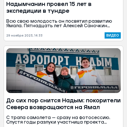
Надымчанин провел 15 лет в
экспедиции в тундре
Всю свою молодость он посвятил развитию
Ямала. Пятнадцать лет Алексей Саночкин
прожил в экспедиции в тундре. На его глазах
появлялись поселки и города, строились дома,
ВИДЕО
29 ноября 2023, 14:33
сам же он разрабатывал месторождения.
Участник проекта «Герои Ямала» — северный
романтик — считает, что на краю земли живут
особенные люди.
До сих пор снится Надым: покорители
Севера возвращаются на Ямал
С трапа самолета — сразу на фотосессию.
Спустя годы разлуки участница проекта
«Герои Ямала» Валентина Колосова вновь в