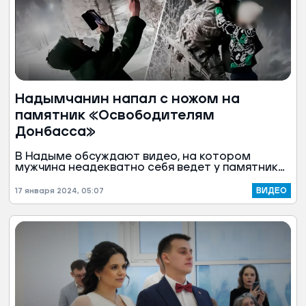
Надымчанин напал с ножом на
памятник «Освободителям
Донбасса»
В Надыме обсуждают видео, на котором
мужчина неадекватно себя ведет у памятника
«Освободителям Донбасса». Сначала он
нападает на скульптуру с игрушечным ножом, а
ВИДЕО
17 января 2024, 05:07
потом пытается укрыть бронзового воина
курткой. «Ямал-Медиа» выяснил, придется ли
надымчанину ответить за свое поведение.