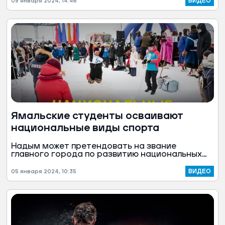
ВИДЕО
09 января 2024, 14:46
Ямальские студенты осваивают
национальные виды спорта
Надым может претендовать на звание
главного города по развитию национальных
видов спорта на Ямале. С 2018 года здесь
впервые в округе выступают подростки.
ВИДЕО
05 января 2024, 10:35
Правда, есть ограничения, чтобы исключить
травмы. Например, нет национальной борьбы и
гонок на оленьих упряжках.