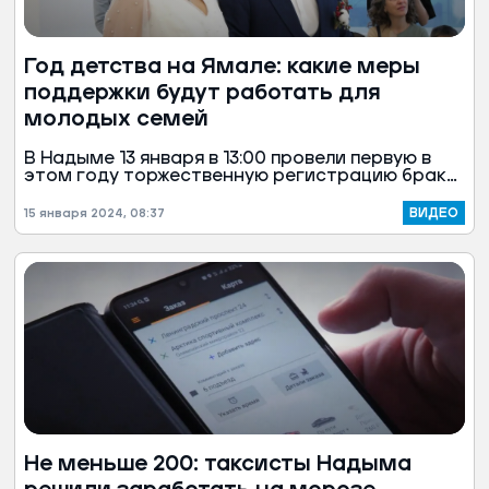
Год детства на Ямале: какие меры
поддержки будут работать для
молодых семей
В Надыме 13 января в 13:00 провели первую в
этом году торжественную регистрацию брака.
Сотрудники ЗАГСа утверждают, что числовые
комбинации становятся особенно
ВИДЕО
15 января 2024, 08:37
популярными у ямальских молодоженов.
Не меньше 200: таксисты Надыма