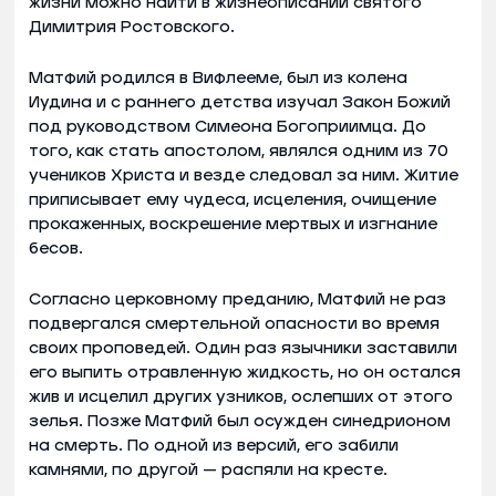
жизни можно найти в жизнеописании святого
Димитрия Ростовского.
Матфий родился в Вифлееме, был из колена
Иудина и с раннего детства изучал Закон Божий
под руководством Симеона Богоприимца. До
того, как стать апостолом, являлся одним из 70
учеников Христа и везде следовал за ним. Житие
приписывает ему чудеса, исцеления, очищение
прокаженных, воскрешение мертвых и изгнание
бесов.
Согласно церковному преданию, Матфий не раз
подвергался смертельной опасности во время
своих проповедей. Один раз язычники заставили
его выпить отравленную жидкость, но он остался
жив и исцелил других узников, ослепших от этого
зелья. Позже Матфий был осужден синедрионом
на смерть. По одной из версий, его забили
камнями, по другой — распяли на кресте.