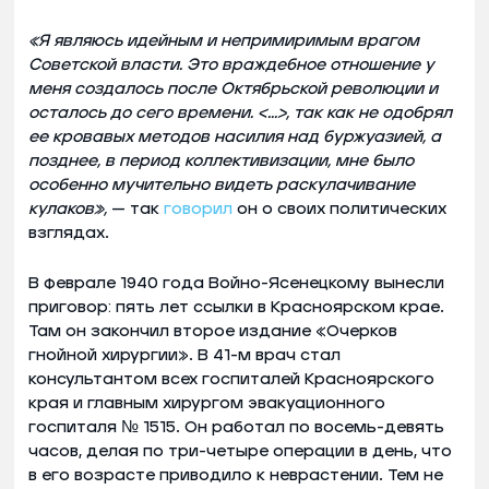
«Я являюсь идейным и непримиримым врагом
Советской власти. Это враждебное отношение у
меня создалось после Октябрьской революции и
осталось до сего времени. <…>, так как не одобрял
ее кровавых методов насилия над буржуазией, а
позднее, в период коллективизации, мне было
особенно мучительно видеть раскулачивание
кулаков»,
— так
говорил
он о своих политических
взглядах.
В феврале 1940 года Войно-Ясенецкому вынесли
приговор: пять лет ссылки в Красноярском крае.
Там он закончил второе издание «Очерков
гнойной хирургии». В 41-м врач стал
консультантом всех госпиталей Красноярского
края и главным хирургом эвакуационного
госпиталя № 1515. Он работал по восемь-девять
часов, делая по три-четыре операции в день, что
в его возрасте приводило к неврастении. Тем не