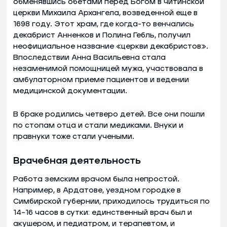
обменявшись обетами перед Богом в читинской
церкви Михаила Архангела, возведенной еще в
1698 году. Этот храм, где когда-то венчались
декабрист Анненков и Полина Гебль, получил
неофициальное название «церкви декабристов».
Впоследствии Анна Васильевна стала
незаменимой помощницей мужа, участвовала в
амбулаторном приеме пациентов и ведении
медицинской документации.
В браке родились четверо детей. Все они пошли
по стопам отца и стали медиками. Внуки и
правнуки тоже стали учеными.
Врачебная деятельность
Работа земским врачом была непростой.
Например, в Ардатове, уездном городке в
Симбирской губернии, приходилось трудиться по
14–16 часов в сутки: единственный врач был и
акушером, и педиатром, и терапевтом, и