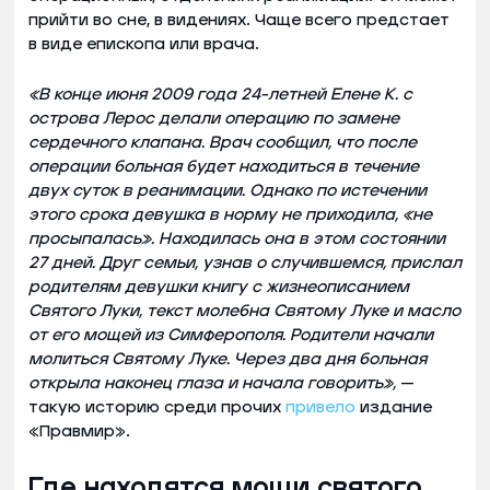
прийти во сне, в видениях. Чаще всего предстает
в виде епископа или врача.
«В конце июня 2009 года 24-летней Елене К. с
острова Лерос делали операцию по замене
сердечного клапана. Врач сообщил, что после
операции больная будет находиться в течение
двух суток в реанимации. Однако по истечении
этого срока девушка в норму не приходила, «не
просыпалась». Находилась она в этом состоянии
27 дней. Друг семьи, узнав о случившемся, прислал
родителям девушки книгу с жизнеописанием
Святого Луки, текст молебна Святому Луке и масло
от его мощей из Симферополя. Родители начали
молиться Святому Луке. Через два дня больная
открыла наконец глаза и начала говорить»,
—
такую историю среди прочих
привело
издание
«Правмир».
Где находятся мощи святого