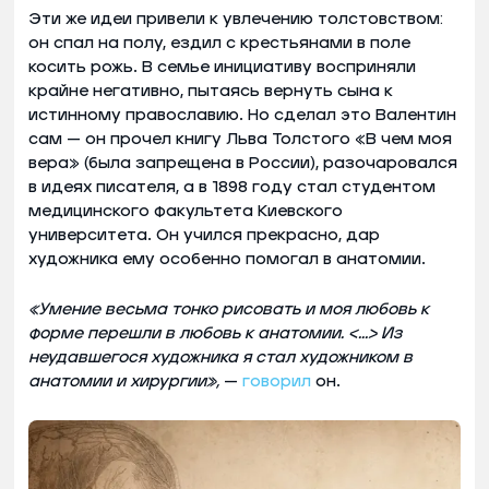
Эти же идеи привели к увлечению толстовством:
он спал на полу, ездил с крестьянами в поле
косить рожь. В семье инициативу восприняли
крайне негативно, пытаясь вернуть сына к
истинному православию. Но сделал это Валентин
сам — он прочел книгу Льва Толстого «В чем моя
вера» (была запрещена в России), разочаровался
в идеях писателя, а в 1898 году стал студентом
медицинского факультета Киевского
университета. Он учился прекрасно, дар
художника ему особенно помогал в анатомии.
«Умение весьма тонко рисовать и моя любовь к
форме перешли в любовь к анатомии. <…> Из
неудавшегося художника я стал художником в
анатомии и хирургии»,
—
говорил
он.