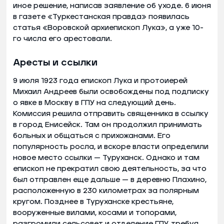
иное решение, написав заявление об уходе. 6 июня
в газете «Туркестанская правда» появилась
статья «Воровской архиепископ Лука», а уже 10-
го числа его арестовали.
Аресты и ссылки
9 июля 1923 года епископ Лука и протоиерей
Михаил Андреев были освобождены под подписку
о явке в Москву в ГПУ на следующий день.
Комиссия решила отправить священника в ссылку
в город Енисейск. Там он продолжил принимать
больных и общаться с прихожанами. Его
популярность росла, и вскоре власти определили
новое место ссылки — Туруханск. Однако и там
епископ не прекратил свою деятельность, за что
был отправлен еще дальше — в деревню Плахино,
расположенную в 230 километрах за полярным
кругом. Позднее в Туруханске крестьяне,
вооруженные вилами, косами и топорами,
разгромили сельсовет и отделение ГПУ, требуя