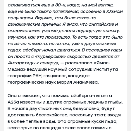
отламываться еще в 80-х, когда, на мой взгляд,
еще не было такого потепления, особенно в Южном
полушарии. Видимо, там были какие-то
динамические причины. Я знаю, что английские и
американские ученые делали подводную съемку,
изучали, как это произошло. То есть тогда это было
не из-за климата, но потом, уже в двухтысячных
годах, айсберг начал двигаться. В последние годы
он просто с «курьерской» скоростью движется от
Антарктиды к северу»,
— рассказала «Ямал-
Медиа» ведущий научный сотрудник Института
географии РАН, гляциолог, кандидат
географических наук Мария Ананичева.
Она отмечает, что помимо айсберга-гиганта
А23а известны и другие огромные ледяные глыбы.
В начале двухтысячных они, безусловно, будут
доставлять беспокойство, поскольку тают, входя
в более теплые воды. Это огромные куски льда,
некоторые по площади также сопоставимы с