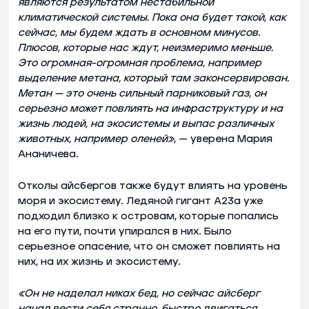
являются результатом нестабильной
климатической системы. Пока она будет такой, как
сейчас, мы будем ждать в основном минусов.
Плюсов, которые нас ждут, неизмеримо меньше.
Это огромная-огромная проблема, например
выделение метана, который там законсервирован.
Метан — это очень сильный парниковый газ, он
серьезно может повлиять на инфраструктуру и на
жизнь людей, на экосистемы и выпас различных
животных, например оленей»
, — уверена Мария
Ананичева.
Отколы айсбергов также будут влиять на уровень
моря и экосистему. Ледяной гигант А23а уже
подходил близко к островам, которые попались
на его пути, почти упирался в них. Было
серьезное опасение, что он сможет повлиять на
них, на их жизнь и экосистему.
«Он не наделал никах бед, но сейчас айсберг
начал вести себя странно, быстро двигаться.