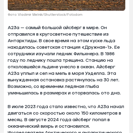
Фото: Vladimir Melnik/Shutterstock/Fotodom
А23а — самый большой айсберг в мире. Он
отправился в кругосветное путешествие из
Антарктиды. В свое время на этом куске льда
находилась советская станция «Дружная-1». Ее
сотрудники изучали ледник Фильхнера. В 1986
году по леднику пошла трещина. Станцию на
отколовшейся льдине унесло в океан. Айсберг
А23а уплыл и сел на мель в моря Уэделла. Эта
вынужденная остановка растянулась на 30 лет.
Возможно, со временем ледяная глыба
уменьшилась в размерах и оторвалась ото дна.
В июле 2023 года стало известно, что А23а начал
двигаться со скоростью около 150 километров в
месяц. В августе 2024 года айсберг попал в
океанический вихрь и остановился.
Исследователи Арктического и антарктического