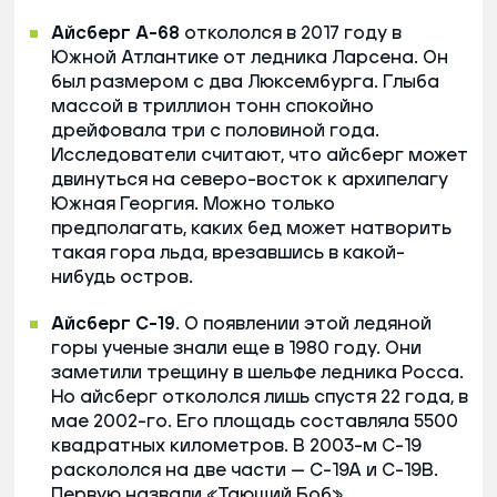
Айсберг А-68
откололся в 2017 году в
Южной Атлантике от ледника Ларсена. Он
был размером с два Люксембурга. Глыба
массой в триллион тонн спокойно
дрейфовала три с половиной года.
Исследователи считают, что айсберг может
двинуться на северо-восток к архипелагу
Южная Георгия. Можно только
предполагать, каких бед может натворить
такая гора льда, врезавшись в какой-
нибудь остров.
Айсберг С-19
. О появлении этой ледяной
горы ученые знали еще в 1980 году. Они
заметили трещину в шельфе ледника Росса.
Но айсберг откололся лишь спустя 22 года, в
мае 2002-го. Его площадь составляла 5500
квадратных километров. В 2003-м C-19
раскололся на две части — С-19А и С-19В.
Первую назвали «Тающий Боб».