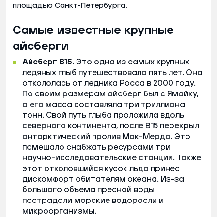
площадью Санкт-Петербурга.
Самые известные крупные
айсберги
Айсберг В15
. Это одна из самых крупных
ледяных глыб путешествовала пять лет. Она
откололась от ледника Росса в 2000 году.
По своим размерам айсберг был с Ямайку,
а его масса составляла три триллиона
тонн. Свой путь глыба проложила вдоль
северного континента, после В15 перекрыл
антарктический пролив Мак-Мердо. Это
помешало снабжать ресурсами три
научно-исследовательские станции. Также
этот отколовшийся кусок льда принес
дискомфорт обитателям океана. Из-за
большого объема пресной воды
пострадали морские водоросли и
микроорганизмы.