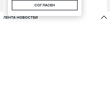
СОГЛАСЕН
ЛЕНТА НОВОСТЕЙ
С духами, оленями и лайками:
топ-5 фильмов о Севере для