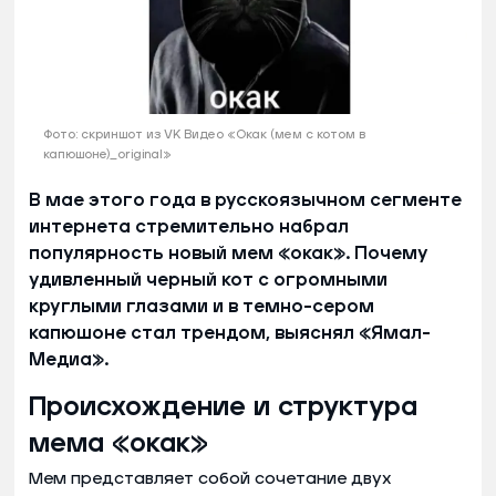
Фото: скриншот из VK Видео «Окак (мем с котом в
капюшоне)_original»
В мае этого года в русскоязычном сегменте
интернета стремительно набрал
популярность новый мем «окак». Почему
удивленный черный кот с огромными
круглыми глазами и в темно-сером
капюшоне стал трендом, выяснял «Ямал-
Медиа».
Происхождение и структура
мема «окак»
Мем представляет собой сочетание двух