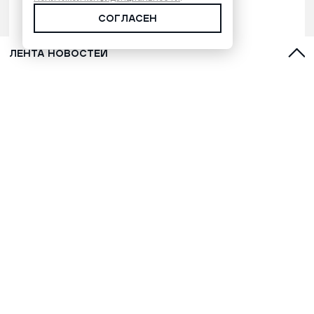
СОГЛАСЕН
ЛЕНТА НОВОСТЕЙ
С духами, оленями и лайками:
топ-5 фильмов о Севере для