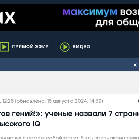
ПРЯМОЙ ЭФИР
ВИДЕО
ха
кий
елькупский
нги
 12:26
нко
(обновлено: 15 августа 2024, 14:39)
ренгой
ов гений!»: ученые назвали 7 стран
ий район
ысокого IQ
к
воры вслух с самим собой могут быть признаком гени
ьский район