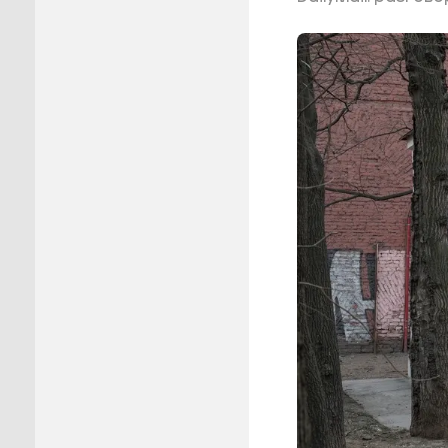
Пуровск
Салехар
Тарко-С
Тазовск
Шурышка
Ямальск