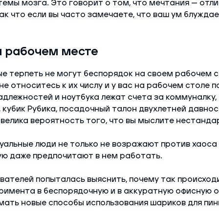
емы мозга. Это говорит о том, что мечтания — отл
Так что если вы часто замечаете, что ваш ум блуждае
а рабочем месте
ые терпеть не могут беспорядок на своем рабочем с
 не относитесь к их числу и у вас на рабочем столе 
длежностей и ноутбука лежат счета за коммуналку,
, кубик Рубика, посадочный талон двухлетней давнос
 велика вероятность того, что вы мыслите нестанда
альные люди не только не возражают против хаоса
ую даже предпочитают в нем работать.
ателей попыталась выяснить, почему так происход
римента в беспорядочную и в аккуратную офисную о
мать новые способы использования шариков для пин