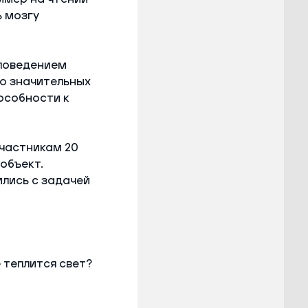
ь мозгу
 поведением
го значительных
особности к
участникам 20
объект.
ились с задачей
 теплится свет?