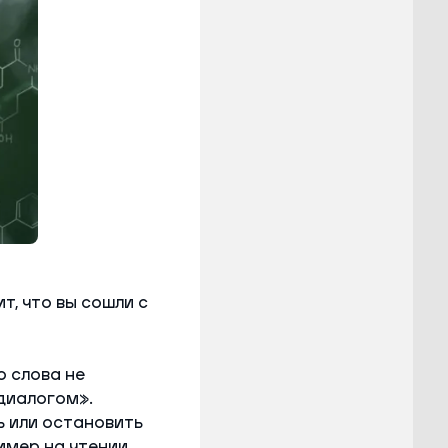
т, что вы сошли с
о слова не
диалогом».
ь или остановить
имер на чтении