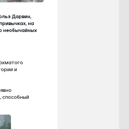
рльз Дарвин,
привычках, на
о необычайных
лохматого
тории и
 явно
, способный