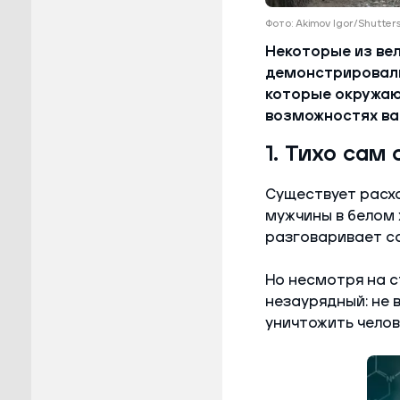
Фото: Akimov Igor/Shutt
Некоторые из ве
демонстрировали
которые окружаю
возможностях ва
1. Тихо сам
Существует расх
мужчины в белом 
разговаривает са
Но несмотря на с
незаурядный: не 
уничтожить челов