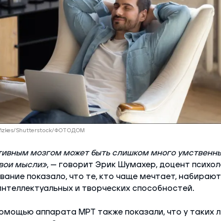
 fizkes/Shutterstock/ФОТОДОМ
тивным мозгом может быть слишком много умственны
вои мысли»
, — говорит Эрик Шумахер, доцент психол
ование показало, что те, кто чаще мечтает, набираю
интеллектуальных и творческих способностей.
омощью аппарата МРТ также показали, что у таких 