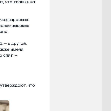
т, что «совы» на
чах взрослых.
 более высокие
ано.
% — в другой.
также имели
 спит, —
утверждают, что