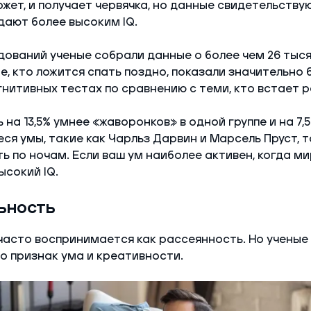
ожет, и получает червячка, но данные свидетельствую
ают более высоким IQ.
дований ученые собрали данные о более чем 26 тыся
те, кто ложится спать поздно, показали значительно
гнитивных тестах по сравнению с теми, кто встает р
на 13,5% умнее «жаворонков» в одной группе и на 7,5
я умы, такие как Чарльз Дарвин и Марсель Пруст, 
ь по ночам. Если ваш ум наиболее активен, когда мир
ысокий IQ.
ьность
асто воспринимается как рассеянность. Но ученые 
о признак ума и креативности.