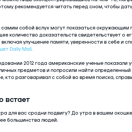
этому рекомендуется читать перед сном, чтобы дат
с самим собой вслух могут показаться окружающим
ее количество доказательств свидетельствует о е
включая улучшение памяти, уверенности в себе и сп
шет Daily Mail.
едовании 2012 года американские ученые показали 
ичных предметов и попросили найти определенный 
е, кто разговаривал с собой во время поиска, справ
но встает
тра для вас сродни подвигу? До утра в вашем окошке
ее большинства людей.