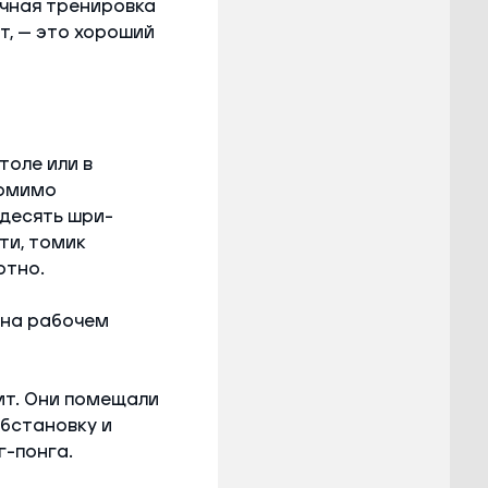
ичная тренировка
т, — это хороший
толе или в
помимо
 десять шри-
ти, томик
ртно.
 на рабочем
ит. Они помещали
бстановку и
г-понга.