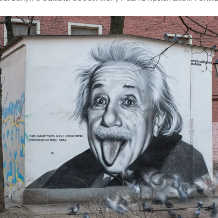
ий район
д
але
ий район
рский район
ий район