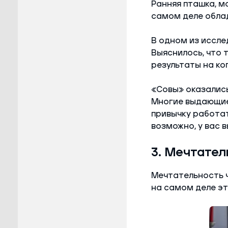
Ранняя пташка, м
самом деле облад
В одном из иссле
Выяснилось, что 
результаты на ко
«Совы» оказались 
Многие выдающиес
привычку работат
возможно, у вас в
3. Мечтател
Мечтательность ч
на самом деле эт