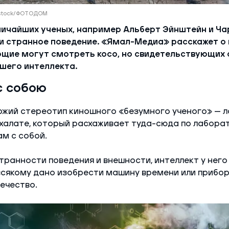
erstock/ФОТОДОМ
личайших ученых, например Альберт Эйнштейн и Ча
 странное поведение. «Ямал-Медиа» расскажет о 
щие могут смотреть косо, но свидетельствующих 
шего интеллекта.
 с собою
ожий стереотип киношного «безумного ученого» — 
халате, который расхаживает туда-сюда по лабора
м с собой.
транности поведения и внешности, интеллект у него
всякому дано изобрести машину времени или прибор
ечество.