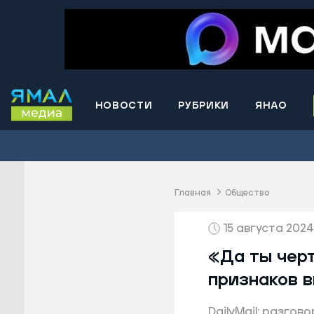
НОВОСТИ
РУБРИКИ
ЯНАО
Волнова
Губкинс
Краснос
район
Главная
Общество
Лабытна
15 августа 2024,
Муравле
Новый У
«Да ты черт
Надымск
признаков в
Ноябрьс
DailyMail: разго
Приурал