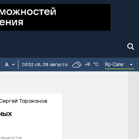
Яр-Сале
+8
°C
03:52 сб, 08 августа
Сергей Тараканов
ных
альности