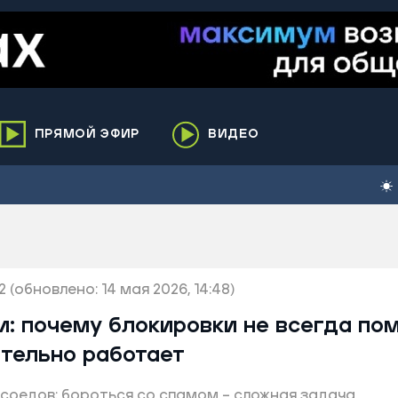
ПРЯМОЙ ЭФИР
ВИДЕО
ха
кий
елькупский
нги
2
нко
(обновлено: 14 мая 2026, 14:48)
ренгой
: почему блокировки не всегда пом
ий район
ительно работает
к
соедов: бороться со спамом – сложная задача
ьский район