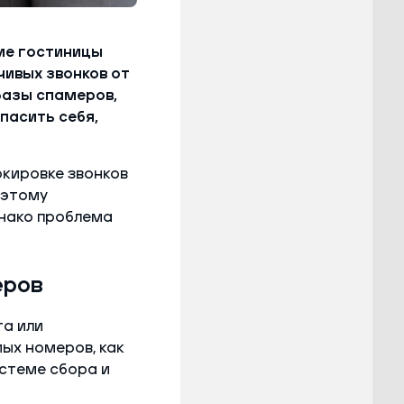
ие гостиницы
ивых звонков от
базы спамеров,
пасить себя,
ркировке звонков
 этому
нако проблема
еров
та или
ых номеров, как
истеме сбора и