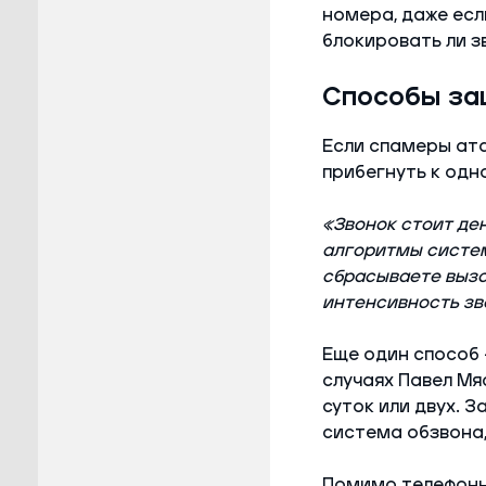
номера, даже есл
блокировать ли з
Способы за
Если спамеры ата
прибегнуть к одн
«Звонок стоит ден
алгоритмы системы
сбрасываете вызо
интенсивность зв
Еще один способ 
случаях Павел Мя
суток или двух. 
система обзвона,
Помимо телефонно