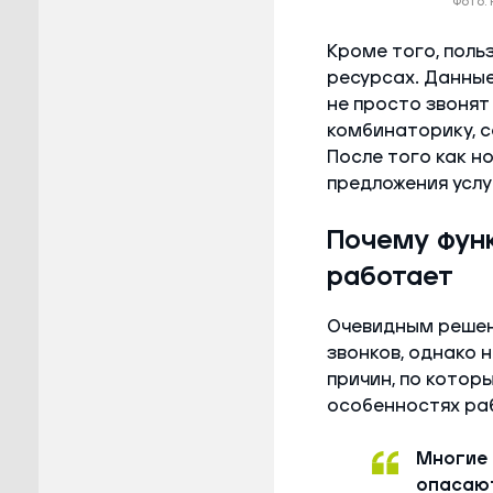
Фото:
Кроме того, поль
ресурсах. Данны
не просто звонят
комбинаторику, с
После того как н
предложения услу
Почему функ
работает
Очевидным решен
звонков, однако 
причин, по котор
особенностях ра
Многие 
опасают