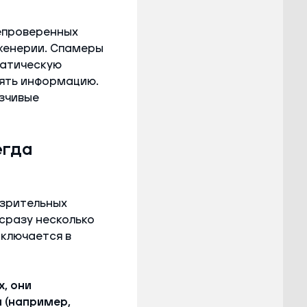
непроверенных
женерии. Спамеры
матическую
лять информацию.
язчивые
егда
озрительных
 сразу несколько
аключается в
, они
 (например,