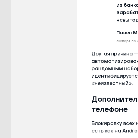
из банк
зарабат
невыгод
Павел М
эксперт по
Другая причина —
автоматизирован
рандомным наборо
идентифицируется
«неизвестный».
Дополнител
телефоне
Блокировку всех 
есть как на Andro