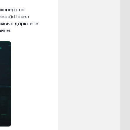
эксперт по
зерв» Павел
ись в даркнете.
зины.