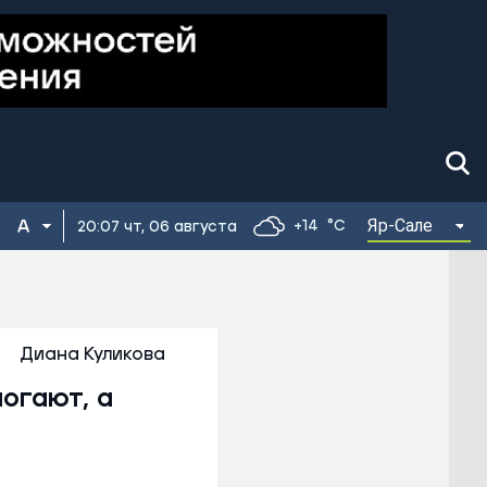
Яр-Сале
+14
°C
20:07 чт, 06 августа
Диана Куликова
огают, а