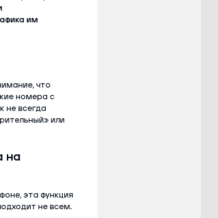
и
афика им
нимание, что
кие номера с
к не всегда
зрительный» или
 на
фоне, эта функция
подходит не всем.