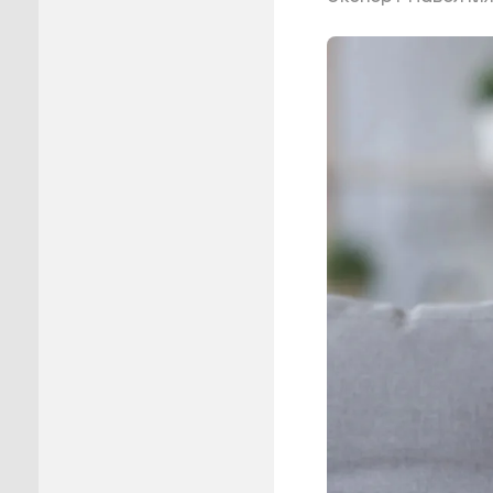
Пуровск
Салехар
Тарко-С
Тазовск
Шурышка
Ямальск