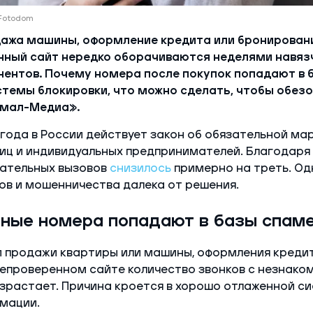
/Fotodom
дажа машины, оформление кредита или бронирован
нный сайт нередко оборачиваются неделями навязч
нентов. Почему номера после покупок попадают в 
темы блокировки, что можно сделать, чтобы обезо
Ямал-Медиа».
5 года в России действует закон об обязательной ма
иц и индивидуальных предпринимателей. Благодаря
лательных вызовов
снизилось
примерно на треть. Од
ов и мошенничества далека от решения.
нные номера попадают в базы спам
и продажи квартиры или машины, оформления креди
епроверенном сайте количество звонков с незнаком
озрастает. Причина кроется в хорошо отлаженной с
мации.