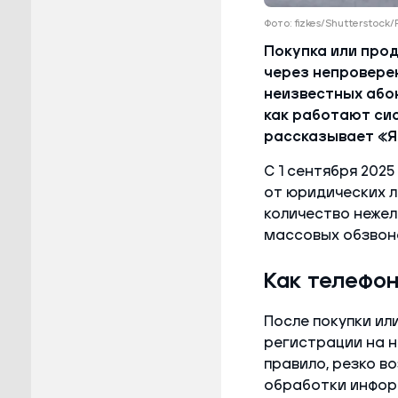
Фото: fizkes/Shutterstock
Покупка или про
через непровере
неизвестных або
как работают сис
рассказывает «
С 1 сентября 202
от юридических л
количество неже
массовых обзвон
Как телефо
После покупки ил
регистрации на н
правило, резко в
обработки инфор