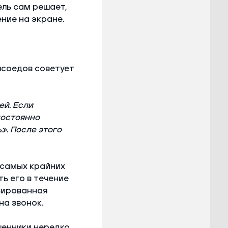
ель сам решает,
ние на экране.
ясоедов советует
ей. Если
постоянно
». После этого
 самых крайних
ь его в течение
зированная
на звонок.
шенники нередко