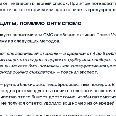
и он не внесен в черный список. При этом пользоват
вонки по категориям или просто видеть предупрежде
щиты, помимо антиспама
куют звонками или СМС особенно активно, Павел М
ому из следующих методов.
ег для звонившей стороны — в среднем от 4 до 6 рубл
 видят, что вы долго держите трубку или, наоборот, 
в, вы можете быть помечены как «неэффективная цель
онков обычно снижается»,
— пояснил эксперт.
— ручная блокировка недобросовестных номеров. В
соедов рекомендует выключить телефон и не включат
Зачастую этого бывает достаточно, чтобы автомати
 не получая ответа, удалила ваш номер из очередей 
го спама, сегодня актуальна еще одна угроза: мо