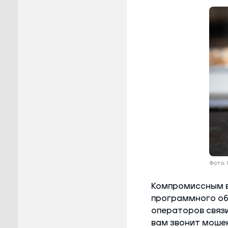
Фото: 
Компромиссным в
программного обе
операторов связи
вам звонит мошен