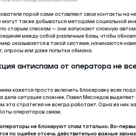
 Frame Stock Footage/Shutterstock/Fotodom
зователи порой сами оставляют свои контакты на 
е могут также добываться методами социальной ин
 по старым спискам — они запускают сложную авто
оединяя между собой различные базы, чтобы обнов
омер оказывается в такой системе, начинаются нав
г, опросы или даже попытки обмана.
ция антиспама от оператора не вс
ием кажется просто включить блокировку всех под
на деле ситуация сложнее. Павел Мясоедов выделяет
ым эта стратегия не всегда работает. Одна из них з
боты операторов связи.
операторы не блокируют спам тотально. Во-первых
ся по ошибке отсечь действительно важные звонки