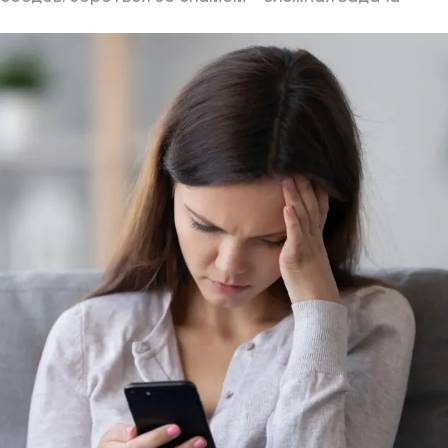
ий район
д
але
ий район
рский район
ий район