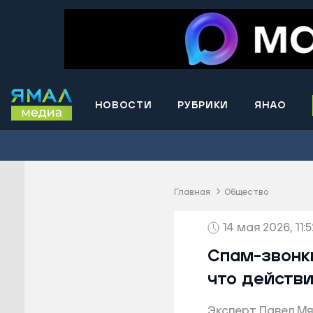
НОВОСТИ
РУБРИКИ
ЯНАО
Волнова
Губкинс
Краснос
район
Главная
Общество
Лабытна
14 мая 2026, 11:5
Муравле
Новый У
Спам-звонки
Надымск
что действ
Ноябрьс
Эксперт Павел Мя
Приурал