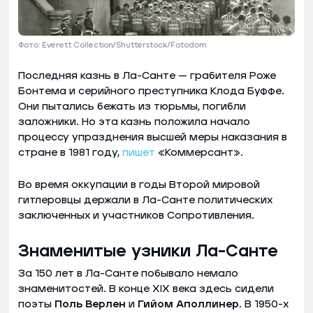
Фото: Everett Collection/Shutterstock/Fotodom
Последняя казнь в Ла-Санте — грабителя Роже
Бонтема и серийного преступника Клода Буффе.
Они пытались бежать из тюрьмы, погибли
заложники. Но эта казнь положила начало
процессу упразднения высшей меры наказания в
стране в 1981 году,
пишет
«Коммерсант».
Во время оккупации в годы Второй мировой
гитлеровцы держали в Ла-Санте политических
заключенных и участников Сопротивления.
Знаменитые узники Ла-Санте
За 150 лет в Ла-Санте побывало немало
знаменитостей. В конце XIX века здесь сидели
поэты
Поль Верлен
и
Гийом Аполлинер
. В 1950-х