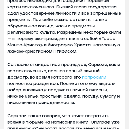
процесс необходим для создания тюремной
карты заключенного. Бывший глава государства
сдал удостоверение личности и все запрещенные
предметы. При себе можно оставить только
обручальное кольцо, часы и предметы
религиозного культа. Разрешены некоторые книги
— в тюрьму экс-президент взял с собой «Графа
Монте-Кристо» и биографию Христа, написанную
Жаном-Кристианом Птифисом.
Согласно стандартной процедуре, Саркози, как и
все заключенные, прошел полный личный
досмотр, во время которого его
попросили
полностью раздеться. После этого ему выдали
набор «новичка»: предметы личной гигиены,
нижнее белье, простыни, одеяло, посуду, бумагу и
письменные принадлежности.
Саркози также говорил, что хочет потратить
время в тюрьме на написание книги. Эпиграф уже
придуман: «Они хотят заставить меня исчезнуть,