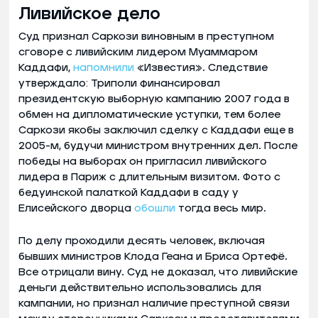
Ливийское дело
Суд признал Саркози виновным в преступном
сговоре с ливийским лидером Муаммаром
Каддафи,
напомнили
«Известия». Следствие
утверждало: Триполи финансировал
президентскую выборную кампанию 2007 года в
обмен на дипломатические уступки, тем более
Саркози якобы заключил сделку с Каддафи еще в
2005-м, будучи министром внутренних дел. После
победы на выборах он пригласил ливийского
лидера в Париж с длительным визитом. Фото с
бедуинской палаткой Каддафи в саду у
Елисейского дворца
обошли
тогда весь мир.
По делу проходили десять человек, включая
бывших министров Клода Геана и Бриса Ортефё.
Все отрицали вину. Суд не доказал, что ливийские
деньги действительно использовались для
кампании, но признал наличие преступной связи