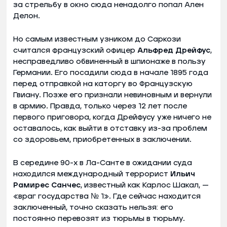
за стрельбу в окно сюда ненадолго попал Ален
Делон.
Но самым известным узником до Саркози
считался французский офицер
Альфред Дрейфус
,
несправедливо обвиненный в шпионаже в пользу
Германии. Его посадили сюда в начале 1895 года
перед отправкой на каторгу во Французскую
Гвиану. Позже его признали невиновным и вернули
в армию. Правда, только через 12 лет после
первого приговора, когда Дрейфусу уже ничего не
оставалось, как выйти в отставку из-за проблем
со здоровьем, приобретенных в заключении.
В середине 90-х в Ла-Санте в ожидании суда
находился международный террорист
Ильич
Рамирес Санчес
, известный как Карлос Шакал, —
«враг государства № 1». Где сейчас находится
заключенный, точно сказать нельзя: его
постоянно перевозят из тюрьмы в тюрьму.