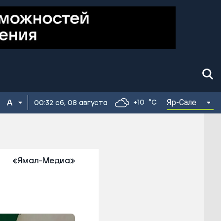
Яр-Сале
+10
°C
00:32 сб, 08 августа
«Ямал-Медиа»