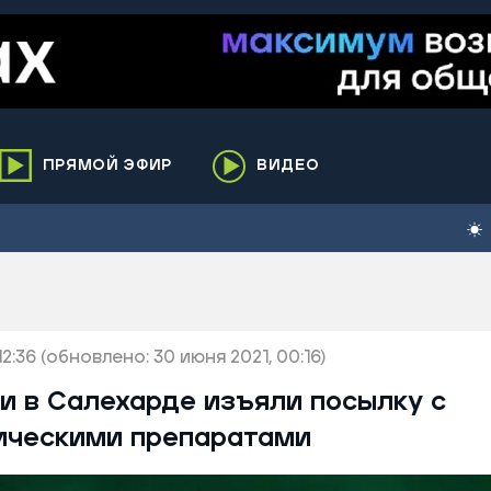
ПРЯМОЙ ЭФИР
ВИДЕО
ха
кий
елькупский
нги
2:36
нко
(обновлено: 30 июня 2021, 00:16)
ренгой
и в Салехарде изъяли посылку с
ий район
ическими препаратами
к
ьский район