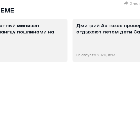
0 чел
ТЕМЕ
анный минивэн
Дмитрий Артюхов провер
нангцу пошлинами на
отдыхают летом дети С
05 августа 2026, 15:13