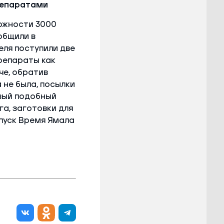
репаратами
ложности 3000
общили в
ля поступили две
репараты как
че, обратив
 не была, посылки
рвый подобный
га, заготовки для
ыпуск Время Ямала