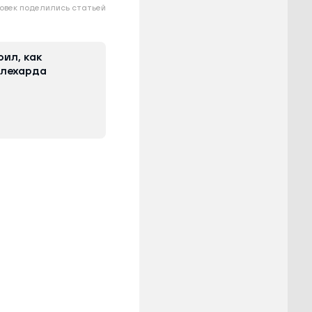
овек поделились статьей
ил, как
алехарда