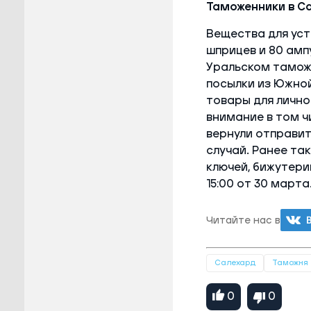
Таможенники в С
Вещества для уст
шприцев и 80 амп
Уральском тамож
посылки из Южной
товары для лично
внимание в том ч
вернули отправит
случай. Ранее та
ключей, бижутери
15:00 от 30 марта
Читайте нас в
Салехард
Таможня
0
0