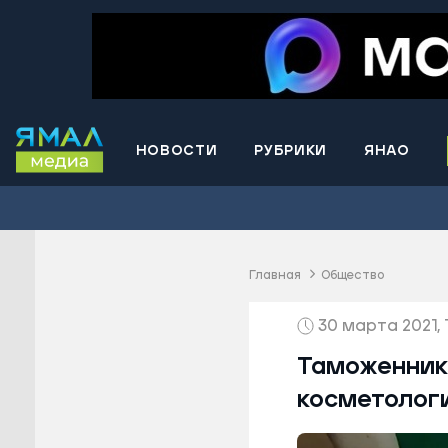
НОВОСТИ
РУБРИКИ
ЯНАО
Волнова
Губкинс
Краснос
район
Главная
Общество
Лабытна
30 марта 2021, 1
Муравле
Новый У
Таможенник
Надымск
косметолог
Ноябрьс
Приурал