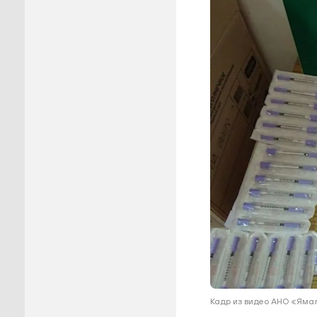
Пуровск
Салехар
Тарко-С
Тазовск
Шурышка
Ямальск
Кадр из видео АНО «Ям