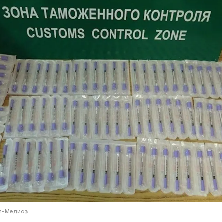
ий район
д
але
ий район
рский район
ий район
ал-Медиа»