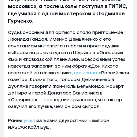
массовках, а после школы поступил в ГИТИС,
где учился в одной мастерской с Людмилой
Гурченко.
Судьбоносным для артиста стало приглашение
Леонида Гайдая. Именно Демьяненко с его
сочетанием интеллигентности и простодушия
выбрали на роль студента Шурика в «Операции
«Ы» и «Кавказской пленнице». Всесоюзный успех
навсегда закрепил за ним образ «Дон Кихота
советской интеллигенции»,
написала
«Российская
газета». Кроме того, голосом Демьяненко в
дубляже говорили Жан-Поль Бельмондо, Роберт
де Ниро и герой Донатаса Баниониса в
«Солярисе» — последний признавал, что актер
озвучил его лучше, чем он сам сыграл.
Ранее
ушел
из жизни двукратный чемпион
NASCAR Кайл Буш.