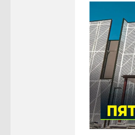
Пуровск
Салехар
Тарко-С
Тазовск
Шурышка
Ямальск