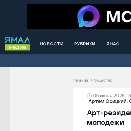
НОВОСТИ
РУБРИКИ
ЯНАО
Волнова
Губкинс
Краснос
район
Главная
Общество
Лабытна
Муравле
05 июня 2025, 13
Артём Осицкий,
Новый У
Арт-резиде
Надымск
Ноябрьс
молодежи
Приурал