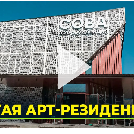
ий район
д
але
ий район
рский район
ий район