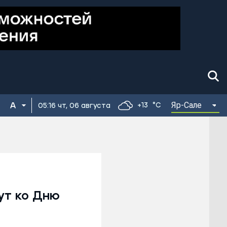
Яр-Сале
+13
°C
05:16 чт, 06 августа
ут ко Дню