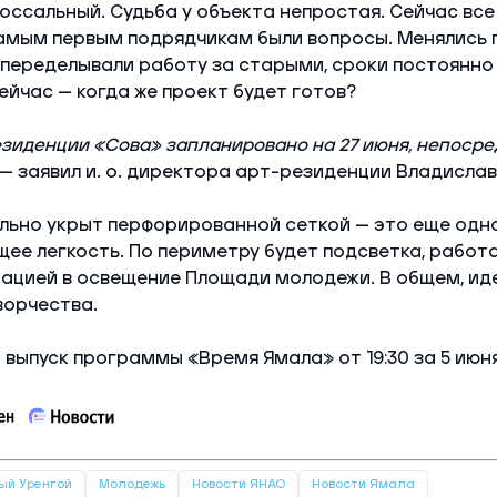
оссальный. Судьба у объекта непростая. Сейчас все
самым первым подрядчикам были вопросы. Менялись 
переделывали работу за старыми, сроки постоянно
ейчас — когда же проект будет готов?
зиденции «Сова» запланировано на 27 июня, непосре
— заявил и. о. директора арт-резиденции Владислав
льно укрыт перфорированной сеткой — это еще одн
ее легкость. По периметру будет подсветка, работ
рацией в освещение Площади молодежи. В общем, ид
ворчества.
выпуск программы «Время Ямала» от 19:30 за 5 июня
ый Уренгой
Молодежь
Новости ЯНАО
Новости Ямала