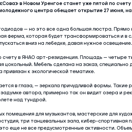
Сова» в Новом Уренгое станет уже пятой по счету 
олодежного центра обещает открытие 27 июня, на
тодиодов — но это все одна большая люстра. Прямо 
ая ферма, которая будет трансформироваться и в с
ускаться вниз на лебедке, давая нужное освещение.
о счету в ЯНАО арт-резиденция. Площадь — четыре т
ая цокольный. Мебель сделана на заказ, специально 
 привязан к экологической тематике.
сается в глаза, — зеркала причудливой формы. Такие
 задумке автора, примерно так он видит озера и рек
лете над тундрой.
х помещения для музыкантов, мастерские для худож
остудия, три танцевальных зала, кибер-спортивная 
это еще не все предусмотренные активности. Объе