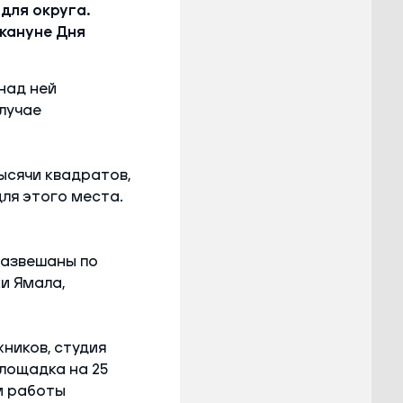
для округа.
кануне Дня
над ней
лучае
ысячи квадратов,
для этого места.
 развешаны по
и Ямала,
ников, студия
площадка на 25
м работы