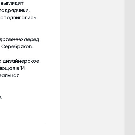
 выглядит
подрядчики,
 отодвигались.
дственно перед
 Серебряков.
о дизайнерское
ающая в 14
еальная
.