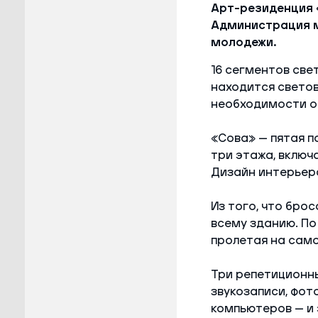
Арт-резиденция «
Администрация м
молодежи.
16 сегментов све
находится светов
необходимости оп
«Сова» — пятая п
три этажа, включ
Дизайн интерьера
Из того, что бро
всему зданию. По
пролетая на само
Три репетиционны
звукозаписи, фот
компьютеров — и 