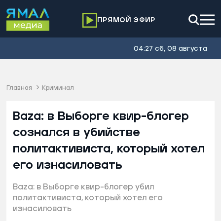
ПРЯМОЙ ЭФИР
04:27 сб, 08 августа
Главная
Криминал
Baza: в Выборге квир-блогер
сознался в убийстве
политактивиста, который хотел
его изнасиловать
Baza: в Выборге квир-блогер убил
политактивиста, который хотел его
изнасиловать