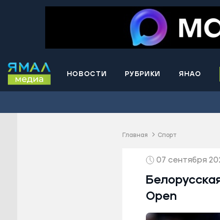
НОВОСТИ
РУБРИКИ
ЯНАО
Волнова
Губкинс
Краснос
район
Главная
Спорт
Лабытна
07 сентября 202
Муравле
Новый У
Белорусская
Надымск
Open
Ноябрьс
Приурал