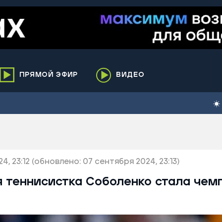
ПРЯМОЙ ЭФИР
ВИДЕО
ха
кий
елькупский
нги
4, 23:12
нко
(обновлено: 07 сентября 2024, 23:13)
ренгой
 теннисистка Соболенко стала чем
ий район
к
ьский район