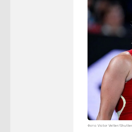
Пуровск
Салехар
Тарко-С
Тазовск
Шурышка
Ямальск
Фото: Victor Velter/Shutt