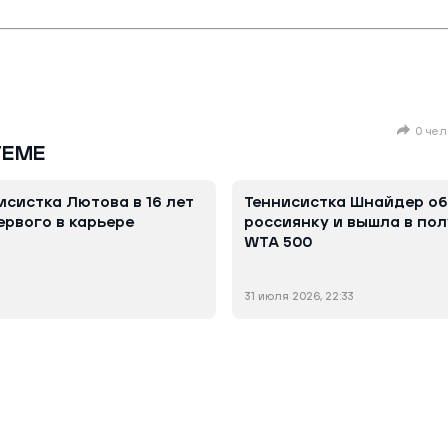
0 чел
ТЕМЕ
исистка Лютова в 16 лет
Теннисистка Шнайдер о
ервого в карьере
россиянку и вышла в по
WTA 500
31 июля 2026, 22:33