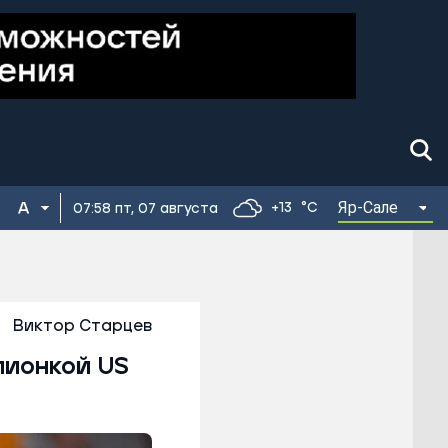
Яр-Сале
+13
°C
07:58 пт, 07 августа
Виктор Старцев
пионкой US