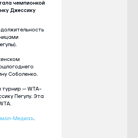
стала чемпионкой
анку Джессику
родолжительность
рницами
гулы).
 женском
рошлогоднего
ину Соболенко.
 турнир — WTA-
сику Пегулу. Эта
WTA.
Ямал-Медиа»
.