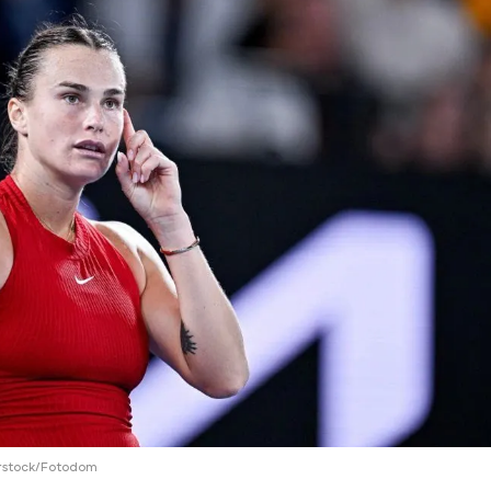
ий район
д
але
ий район
рский район
ий район
erstock/Fotodom