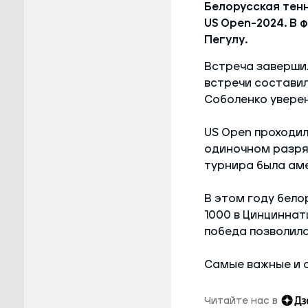
Белорусская тен
US Open–2024. В 
Пегулу.
Встреча завершил
встречи составил
Соболенко уверен
US Open проходил
одиночном разря
турнира была аме
В этом году бело
1000 в Цинциннат
победа позволила
Самые важные и 
Читайте нас в