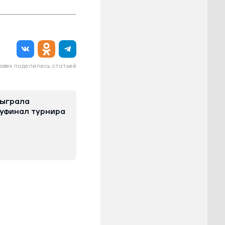
овек поделились статьей
быграла
луфинал турнира