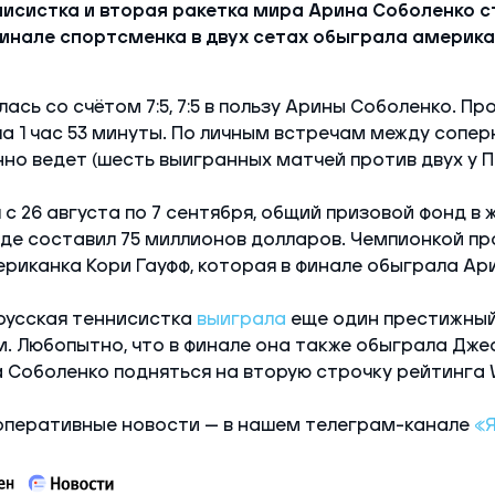
нисистка и вторая ракетка мира Арина Соболенко 
финале спортсменка в двух сетах обыграла америк
ась со счётом 7:5, 7:5 в пользу Арины Соболенко. П
а 1 час 53 минуты. По личным встречам между сопе
но ведет (шесть выигранных матчей против двух у Пе
 с 26 августа по 7 сентября, общий призовой фонд в
де составил 75 миллионов долларов. Чемпионкой п
риканка Кори Гауфф, которая в финале обыграла Ар
русская теннисистка
выиграла
еще один престижный
и. Любопытно, что в финале она также обыграла Джес
 Соболенко подняться на вторую строчку рейтинга 
оперативные новости — в нашем телеграм-канале
«