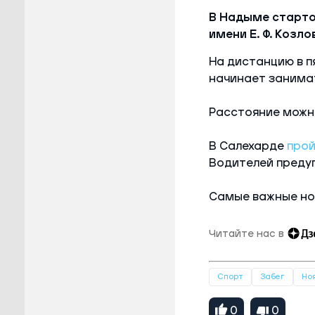
В Надыме старто
имени Е. Ф. Козл
На дистанцию в 
начинает занима
Расстояние можно
В Салехарде
про
Водителей предуп
Самые важные но
Читайте нас в
Спорт
Забег
Но
0
0