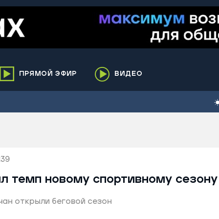
ПРЯМОЙ ЭФИР
ВИДЕО
ха
кий
елькупский
нги
:39
нко
ренгой
л темп новому спортивному сезону
ий район
чан открыли беговой сезон
к
ьский район