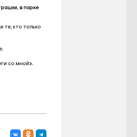
рации, в парке
 те, кто только
е.
ги со мной».