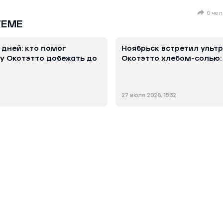
0 чел
ТЕМЕ
 дней: кто помог
Ноябрьск встретил уль
 Окотэтто добежать до
Окотэтто хлебом-солью:
27 июля 2026, 15:32