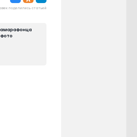
овек поделились статьей
трамарафонца
 фото