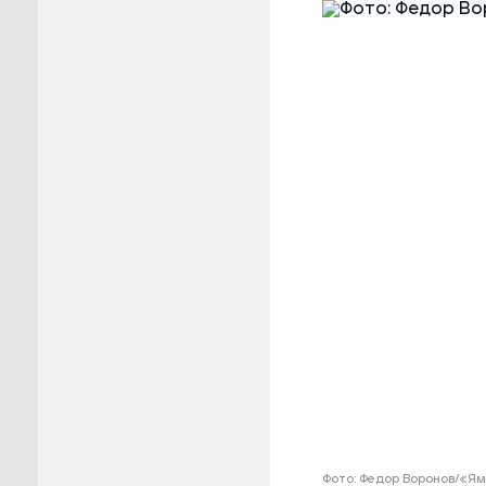
Пуровск
Салехар
Тарко-С
Тазовск
Шурышка
Ямальск
Фото: Федор Воронов/«