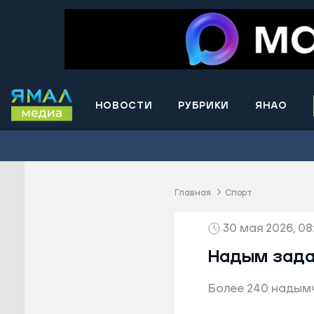
НОВОСТИ
РУБРИКИ
ЯНАО
Волнова
Губкинс
Краснос
район
Главная
Спорт
Лабытна
30 мая 2026, 08
Муравле
Новый У
Надым зада
Надымск
Более 240 надым
Ноябрьс
Приурал