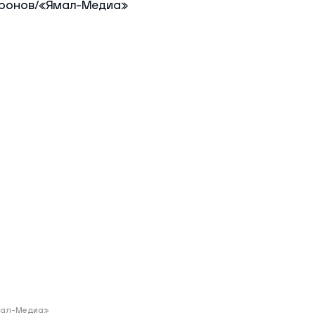
ий район
д
але
ий район
рский район
ий район
Ямал-Медиа»