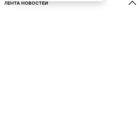
ЛЕНТА НОВОСТЕЙ
С духами, оленями и лайками:
топ-5 фильмов о Севере для
обязательного просмотра