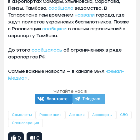
в аэропортах Самары, Ульяновска, Саратова,
Пензы, Тамбова,
сообщало
ведомство. В
Татарстане тем временем
назвали
города, где
ждут прилетов украинских беспилотников. Позже
в Росавиации
сообщили
о снятии ограничений в
аэропорту Тамбова.
До этого
сообщалось
об ограничениях в ряде
аэропортов РФ.
Самые важные новости — в канале MAX
«Ямал-
Медиа»
.
Читайте нас в
Самолеты
Росавиация
Авиация
Аэропорты
СВО
Спецоперация
0
0