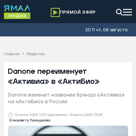
ПРЯМОЙ ЭФИР
20:11 чт, 06 августа
Главная
Общество
Danone переименует
«Активиа» в «АктиБио»
Danone изменит название бренда «Активиа»
на «АктиБио» в России
10 июля 2023, 12:51
(обновлено: 10 июля 2023, 13:26)
Елизавета Лукащукова