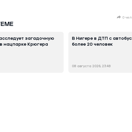
0 чел
ТЕМЕ
асследует загадочную
В Нигере в ДТП с автобу
 в нацпарке Крюгера
более 20 человек
08 августа 2026, 23:48