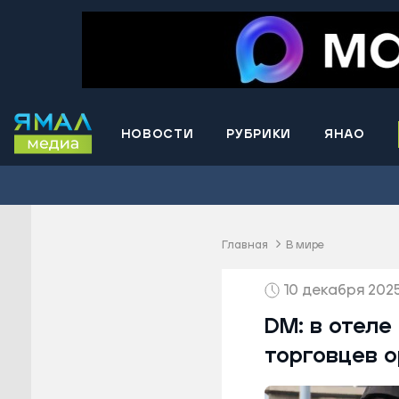
НОВОСТИ
РУБРИКИ
ЯНАО
Волнова
Губкинс
Краснос
район
Главная
В мире
Лабытна
10 декабря 2025
Муравле
Новый У
DM: в отеле
Надымск
торговцев 
Ноябрьс
Приурал