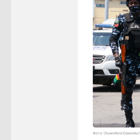
Пуровск
Салехар
Тарко-С
Тазовск
Шурышка
Ямальск
Фото: Oluwafemi Dawodu/