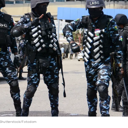
ий район
д
але
ий район
рский район
ий район
Shutterstock/Fotodom