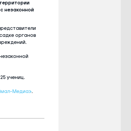
 территории
 с незаконной
 представители
есадке органов
вреждений.
 незаконной
25 учениц.
Ямал-Медиа»
.