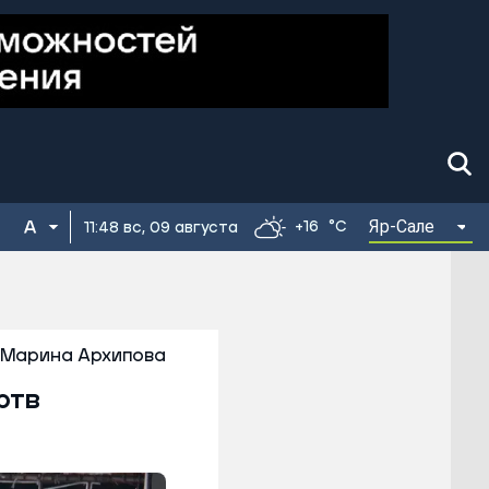
Яр-Сале
+16
°C
11:48 вс, 09 августа
Марина Архипова
ртв