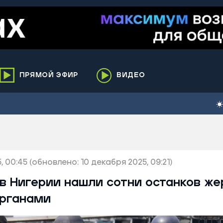
ПРЯМОЙ ЭФИР
ВИДЕО
ха
кий
елькупский
нги
, 00:45
нко
(обновлено: 10 декабря 2025, 09:21)
ренгой
 в Нигерии нашли сотни останков же
ий район
органами
к
ьский район