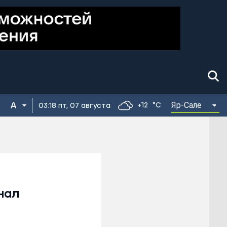
Яр-Сале
+12
°C
03:18 пт, 07 августа
нал