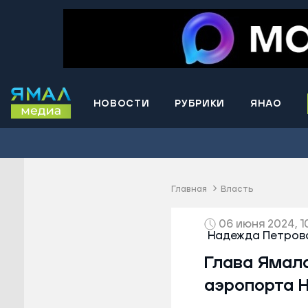
НОВОСТИ
РУБРИКИ
ЯНАО
Волнова
Губкинс
Краснос
район
Главная
Власть
Лабытна
06 июня 2024, 1
Муравле
Надежда Петровс
Новый У
Глава Ямал
Надымск
аэропорта Н
Ноябрьс
Приурал