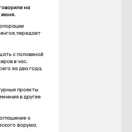
говорили на
 июня.
орпорации
енгоя, передает
цать с половиной
ров в час.
его за два года,
турные проекты
енения в другие
оглашение о
еского форума.