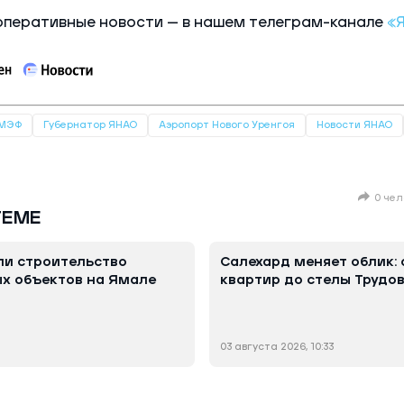
оперативные новости — в нашем телеграм-канале
«Я
МЭФ
Губернатор ЯНАО
Аэропорт Нового Уренгоя
Новости ЯНАО
0 чел
ТЕМЕ
ли строительство
Салехард меняет облик: 
х объектов на Ямале
квартир до стелы Трудо
03 августа 2026, 10:33