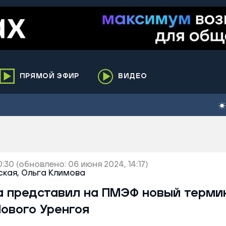
ПРЯМОЙ ЭФИР
ВИДЕО
ха
кий
елькупский
нги
0:30
нко
(обновлено: 06 июня 2024, 14:17)
кая,
Ольга Климова
ренгой
а представил на ПМЭФ новый терми
ий район
ового Уренгоя
к
ьский район