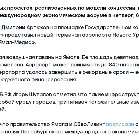
ых проектах, реализованных по модели концессии, 
еждународном экономическом форуме в четверг, 6
 Дмитрий Артюхов на площадке Государственной к
» представил новый терминал аэропорта Нового Ур
Ямал-Медиа».
я воздушная гавань на Ямале. Ее площадь девятнад
 метров. Аэропорт может принимать до 840 пассажи
ропорта удалось завершить в рекордные сроки — вс
 бюджетного финансирования.
.РФ Игорь Шувалов отметил, что такие инфраструк
собой среду городов, притягивая положительные изм
й.
 что правительство Ямала и СберЛизинг
подписали
с
на полях Петербургского международного экономич