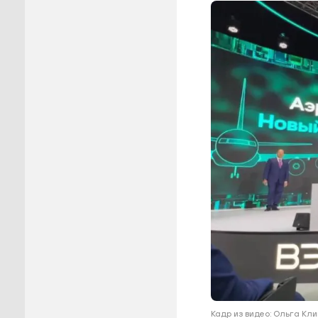
Пуровск
Салехар
Тарко-С
Тазовск
Шурышка
Ямальск
Кадр из видео: Ольга К