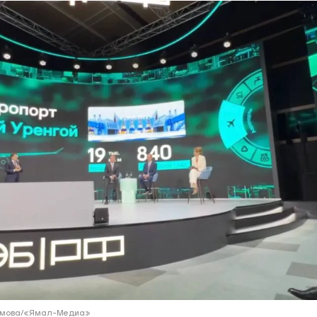
ий район
д
але
ий район
рский район
ий район
лимова/«Ямал-Медиа»