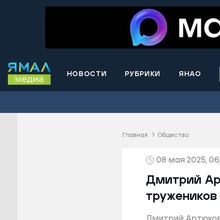
НОВОСТИ
РУБРИКИ
ЯНАО
Волнова
Губкинс
Краснос
район
Главная
Общество
Лабытна
08 мая 2025, 06
Муравле
Новый У
Дмитрий Ар
Надымск
тружеников
Ноябрьс
Дмитрий Артюхов:
Приурал