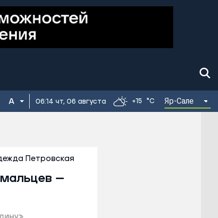
Яр-Сале
+15
°C
06:14 чт, 06 августа
дежда Петровская
ямальцев —
одину»