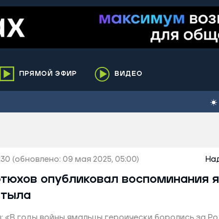
ПРЯМОЙ ЭФИР
ВИДЕО
ха
кий
елькупский
нги
:30
нко
(обновлено: 09 мая 2025, 05:00)
На
ренгой
тюхов опубликовал воспоминания 
ий район
 тыла
к
 «В годы войны ямальцы героически боролись за Р
ьский район