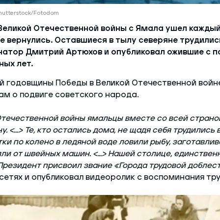
hutterstock/Fotodom
Великой Отечественной войны с Ямала ушел каждый
не вернулись. Оставшиеся в тылу северяне трудилис
натор Дмитрий Артюхов и опубликовал ожившие с 
ных лет.
й годовщины Победы в Великой Отечественной войн
м о подвиге советского народа.
Отечественной войны ямальцы вместе со всей страно
. <...> Те, кто остались дома, не щадя себя трудились
ки по колено в ледяной воде ловили рыбу, заготавлив
ли от швейных машин. <...> Нашей столице, единствен
 Президент присвоил звание «Города трудовой доблес
сетях и опубликовал видеоролик с воспоминания тру