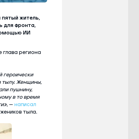
 пятый житель,
ь для фронта,
помощью ИИ
е глава региона
й героически
 в тылу. Женщины,
али пушнину,
ному в то время
ти»,
—
написал
жеников тыла.