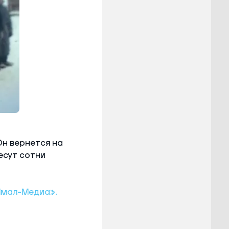
Он вернется на
есут сотни
Ямал-Медиа».