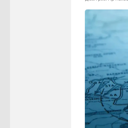
Пуровск
Салехар
Тарко-С
Тазовск
Шурышка
Ямальск