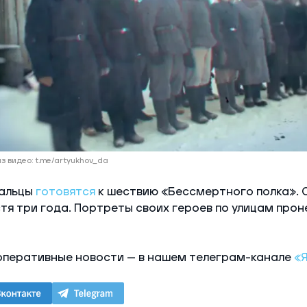
з видео: t.me/artyukhov_da
мальцы
готовятся
к шествию «Бессмертного полка». 
стя три года. Портреты своих героев по улицам прон
оперативные новости — в нашем телеграм-канале
«