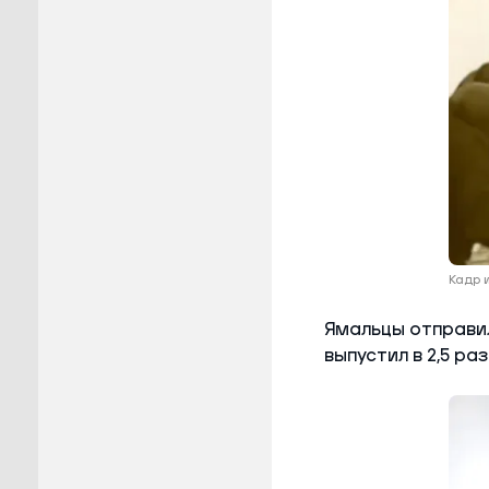
Кадр и
Ямальцы отправил
выпустил в 2,5 ра