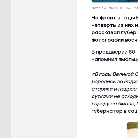
Фото: SALNIKOV MIKHAIL/S
На фронт в годы 
четверть из них 
рассказал губер
фотографии воен
В преддверии 80-
напомнил ямальца
«В годы Великой 
боролись за Родину
старики и подрост
сутками не отходи
городу на Ямале,
губернатор в соц