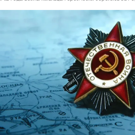
ий район
д
але
ий район
рский район
ий район