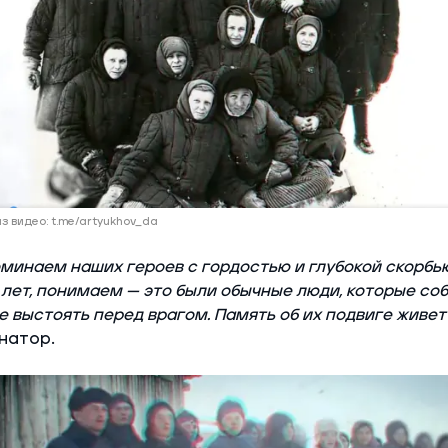
з видео: t.me/artyukhov_da
минаем наших героев с гордостью и глубокой скорбью
 лет, понимаем — это были обычные люди, которые со
е выстоять перед врагом. Память об их подвиге живет 
натор.