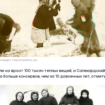
з видео: t.me/artyukhov_da
и на фронт 100 тысяч теплых вещей, а Салехардски
за больше консервов, чем за 10 довоенных лет, отмет