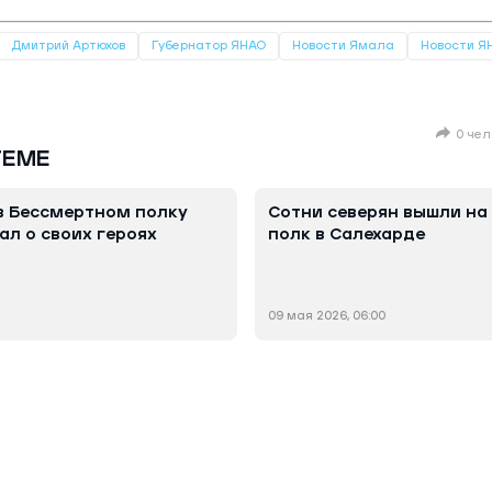
Дмитрий Артюхов
Губернатор ЯНАО
Новости Ямала
Новости Я
0 чел
ТЕМЕ
 в Бессмертном полку
Сотни северян вышли на
ал о своих героях
полк в Салехарде
09 мая 2026, 06:00