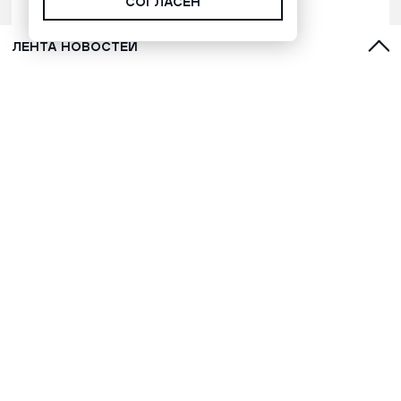
СОГЛАСЕН
ЛЕНТА НОВОСТЕЙ
С духами, оленями и лайками:
топ-5 фильмов о Севере для
обязательного просмотра