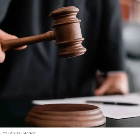
ий район
д
але
ий район
рский район
ий район
Shutterstock/Fotodom