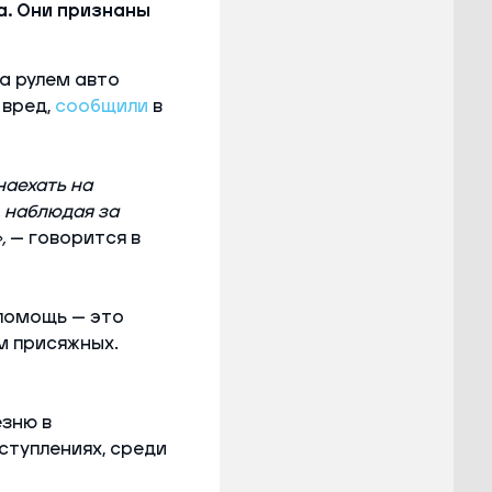
а. Они признаны
а рулем авто
 вред,
сообщили
в
наехать на
, наблюдая за
,
— говорится в
 помощь — это
м присяжных.
езню в
ступлениях, среди