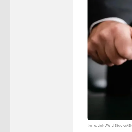
Пуровск
Салехар
Тарко-С
Тазовск
Шурышка
Ямальск
Фото: LightField Studios/