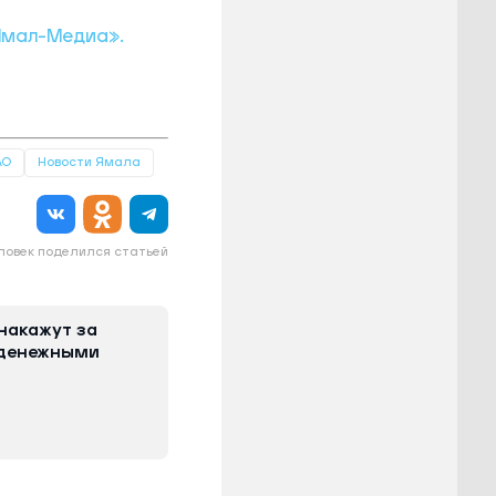
мал-Медиа».
АО
Новости Ямала
еловек поделился статьей
накажут за
 денежными