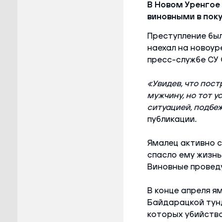
В Новом Уренгое
виновными в пок
Преступление был
наехал на новоур
пресс-службе СУ 
«Увидев, что пос
мужчину, но тот у
ситуацией, подбе
публикации.
Ямалец активно с
спасло ему жизнь
Виновные проведу
В конце апреля я
Байдарацкой тунд
которых убийство