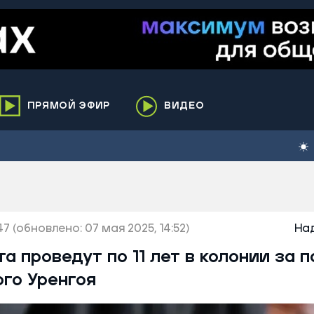
ПРЯМОЙ ЭФИР
ВИДЕО
ха
кий
елькупский
нги
47
нко
(обновлено: 07 мая 2025, 14:52)
На
ренгой
а проведут по 11 лет в колонии за 
ий район
го Уренгоя
к
ьский район