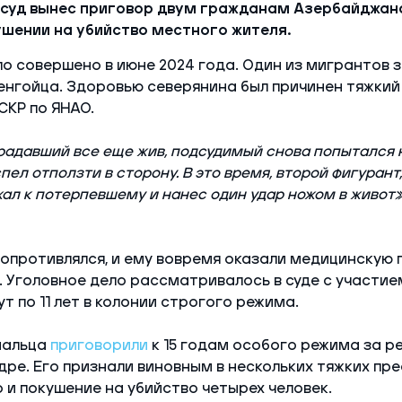
 суд вынес приговор двум гражданам Азербайджан
ушении на убийство местного жителя.
о совершено в июне 2024 года. Один из мигрантов з
енгойца. Здоровью северянина был причинен тяжкий
СКР по ЯНАО.
традавший все еще жив, подсудимый снова попытался 
спел отползти в сторону. В это время, второй фигурант
жал к потерпевшему и нанес один удар ножом в живот»
опротивлялся, и ему вовремя оказали медицинскую
. Уголовное дело рассматривалось в суде с участие
т по 11 лет в колонии строгого режима.
мальца
приговорили
к 15 годам особого режима за р
ре. Его признали виновным в нескольких тяжких пре
 и покушение на убийство четырех человек.