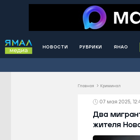
НОВОСТИ
РУБРИКИ
ЯНАО
Волнова
Губкинс
Краснос
район
Главная
Криминал
Лабытна
07 мая 2025, 12:
Муравле
Новый У
Два мигрант
Надымск
жителя Ново
Ноябрьс
Приурал