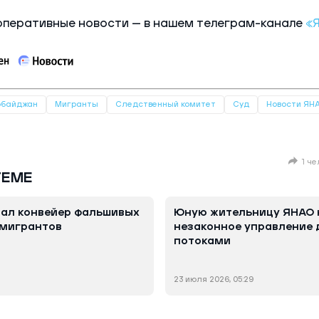
оперативные новости — в нашем телеграм-канале
«Я
рбайджан
Мигранты
Следственный комитет
Суд
Новости ЯН
1 ч
ТЕМЕ
дал конвейер фальшивых
Юную жительницу ЯНАО 
 мигрантов
незаконное управление
потоками
23 июля 2026, 05:29