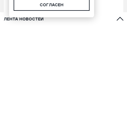
СОГЛАСЕН
ЛЕНТА НОВОСТЕЙ
Марафонец Окотэтто рассказал
версию бессмертия народа