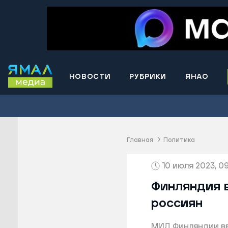
НОВОСТИ
РУБРИКИ
ЯНАО
Волнова
Губкинс
Краснос
район
Главная
Политика
Лабытна
10 июля 2023, 09
Муравле
Новый У
Финляндия в
Надымск
россиян
Ноябрьс
МИД Финляндии вв
Приурал