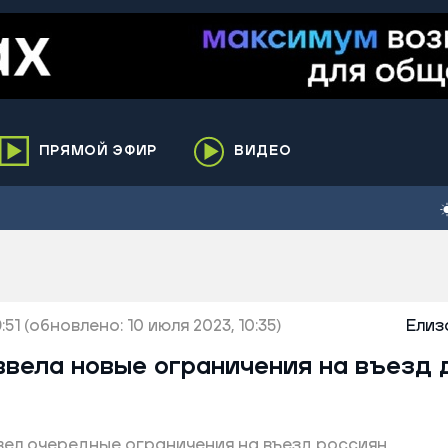
ПРЯМОЙ ЭФИР
ВИДЕО
ха
кий
елькупский
нги
:51
нко
(обновлено: 10 июля 2023, 10:35)
Елиз
ренгой
вела новые ограничения на въезд 
ий район
к
ел очередные ограничения на въезд россиян
ьский район