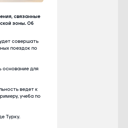
ения, связанные
ской зоны. Об
будет совершать
чных поездок по
ь основание для
льность ведет к
римеру, учеба по
е Турку.