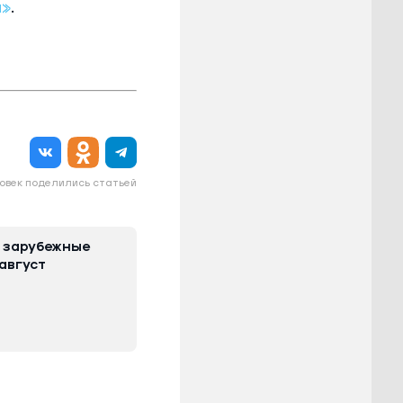
а»
.
овек поделились статьей
 зарубежные
август