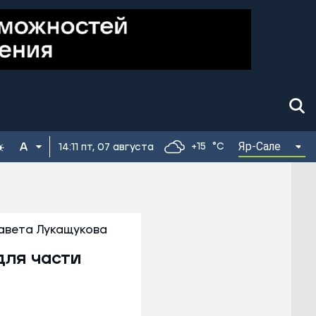
Яр-Сале
+15
°C
14:11 пт, 07 августа
авета Лукащукова
для части