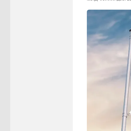
Пуровск
Салехар
Тарко-С
Тазовск
Шурышка
Ямальск