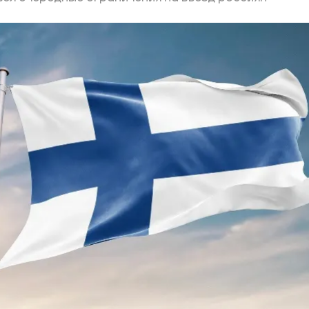
ий район
д
але
ий район
рский район
ий район