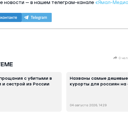
е новости — в нашем телеграм-канале
«Ямал-Меди
0 чел
ТЕМЕ
прощания с убитыми в
Названы самые дешевые
 и сестрой из России
курорты для россиян на 
04 августа 2026, 14:29