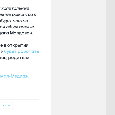
: капитальный
льных ремонтов в
 будет плотно
т и объективные
щала Молдован.
е в открытии
т»
будет работать
ков, родители
Ямал-Медиа».
ртюхов