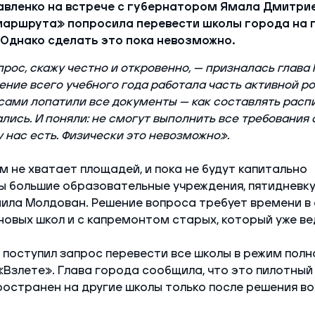
вленко на встрече с губернатором Ямала Дмитри
маршрута» попросила перевести школы города на 
 Однако сделать это пока невозможно.
прос, скажу честно и откровенно, — призналась глава
ение всего учебного года работала часть активной р
сами лопатили все документы — как составлять распи
ались. И поняли: не смогут выполнить все требования 
у нас есть. Физически это невозможно».
 не хватает площадей, и пока не будут капитально
 большие образовательные учреждения, пятидневку
нила Молдован. Решение вопроса требует времени в 
овых школ и с капремонтом старых, который уже ве
 поступил запрос перевести все школы в режим полно
«Взлете». Глава города сообщила, что это пилотный
остранен на другие школы только после решения во