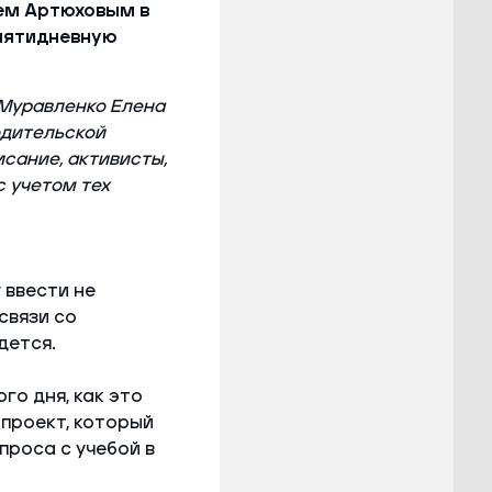
ем Артюховым в
пятидневную
 Муравленко Елена
одительской
сание, активисты,
с учетом тех
 ввести не
связи со
дется.
го дня, как это
 проект, который
проса с учебой в