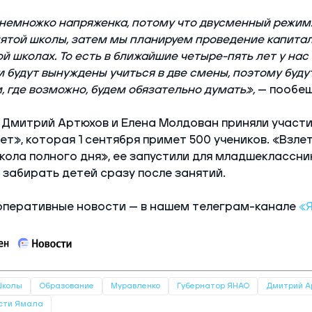
 немножко напряженка, потому что двусменный режим
ятой школы, затем мы планируем проведение капита
ой школах. То есть в ближайшие четыре-пять лет у нас
и будут вынуждены учиться в две смены, поэтому буду
, где возможно, будем обязательно думать»,
— пообе
 Дмитрий Артюхов и Елена Молдован приняли участи
ет», которая 1 сентября примет 500 учеников. «Взле
ола полного дня», ее запустили для младшеклассни
 забирать детей сразу после занятий.
оперативные новости — в нашем телеграм-канале
«
колы
Образование
Муравленко
Губернатор ЯНАО
Дмитрий А
сти Ямала