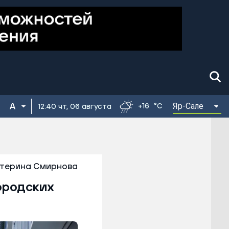
Яр-Сале
+16
°C
12:40 чт, 06 августа
терина Смирнова
ородских