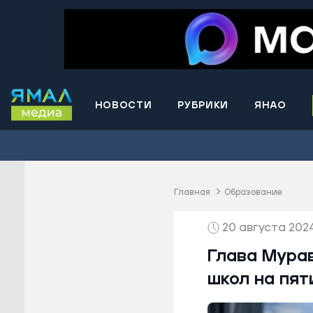
НОВОСТИ
РУБРИКИ
ЯНАО
Волнова
Губкинс
Краснос
район
Главная
Образование
Лабытна
20 августа 2024
Муравле
Новый У
Глава Мура
Надымск
школ на пят
Ноябрьс
Приурал