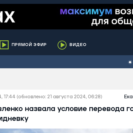
ПРЯМОЙ ЭФИР
ВИДЕО
ха
кий
елькупский
нги
, 17:44
нко
(обновлено: 21 августа 2024, 06:28)
Ека
ренгой
вленко назвала условие перевода г
ий район
идневку
к
ьский район