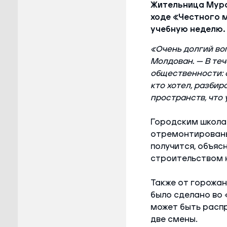
Жительница Мура
ходе «Честного 
учебную неделю.
«Очень долгий во
Молдован. — В теч
общественности: 
кто хотел, разбир
пространств, что 
Городским школам
отремонтированы
получится, объяс
строительством н
Также от горожан
было сделано во 
может быть распр
две смены.