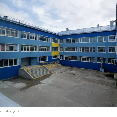
ий район
д
але
ий район
рский район
ий район
Ямал-Медиа»