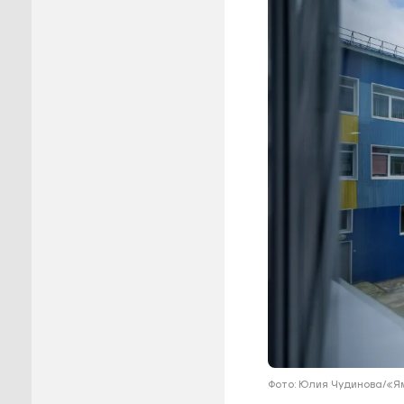
Пуровск
Салехар
Тарко-С
Тазовск
Шурышка
Ямальск
Фото: Юлия Чудинова/«