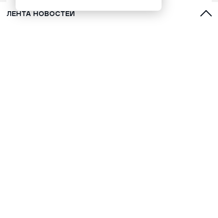
ЛЕНТА НОВОСТЕЙ
Голубика: почему ее называют
водопьянкой и как она помогает
поддерживать здоровье