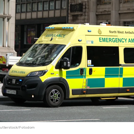
ий район
д
але
ий район
рский район
ий район
hutterstock/Fotodom