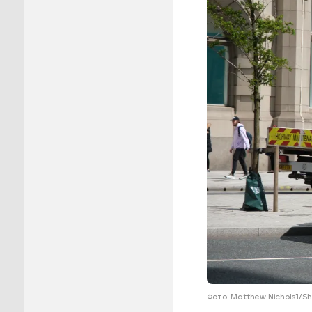
Пуровск
Салехар
Тарко-С
Тазовск
Шурышка
Ямальск
Фото: Matthew Nichols1/S