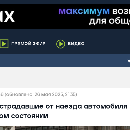
ПРЯМОЙ ЭФИР
ВИДЕО
ха
кий
елькупский
нги
36
нко
(обновлено: 26 мая 2025, 21:35)
ренгой
острадавшие от наезда автомобиля
ий район
ком состоянии
к
ьский район