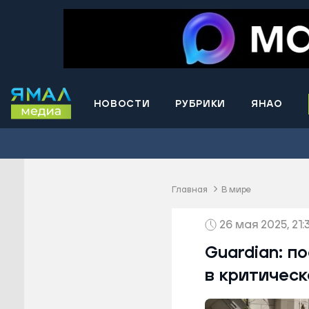
НОВОСТИ
РУБРИКИ
ЯНАО
Волнова
Губкинс
Краснос
район
Главная
В мире
Лабытна
26 мая 2025, 21:
Муравле
Новый У
Guardian: п
Надымск
в критичес
Ноябрьс
Приурал