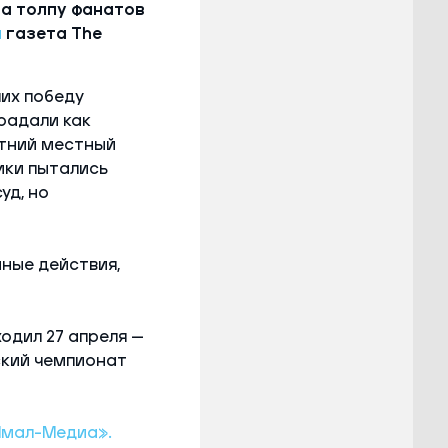
на толпу фанатов
а
газета The
ших победу
радали как
тний местный
щики пытались
уд, но
ные действия,
одил 27 апреля —
ский чемпионат
Ямал-Медиа».