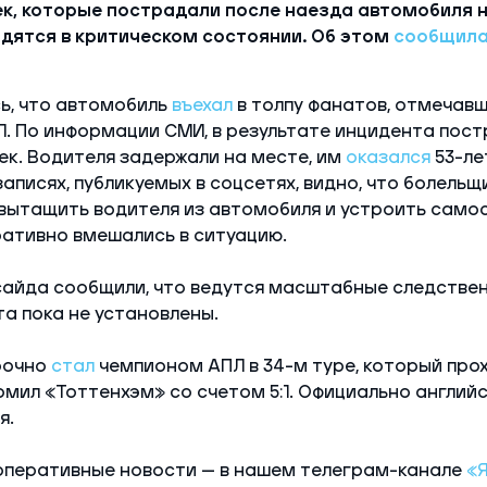
ек, которые пострадали после наезда автомобиля 
одятся в критическом состоянии. Об этом
сообщил
ь, что автомобиль
въехал
в толпу фанатов, отмечав
Л. По информации СМИ, в результате инцидента пост
ек. Водителя задержали на месте, им
оказался
53-ле
записях, публикуемых в соцсетях, видно, что болель
ытащить водителя из автомобиля и устроить самос
ативно вмешались в ситуацию.
айда сообщили, что ведутся масштабные следствен
а пока не установлены.
рочно
стал
чемпионом АПЛ в 34-м туре, который прох
омил «Тоттенхэм» со счетом 5:1. Официально англий
я.
оперативные новости — в нашем телеграм-канале
«