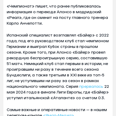
«Чемпионат» пишет, что ранее публиковалась
информация о переходе Алонсо в мадридский
«Реал», где он сменит на посту главного тренера
Карло Анчелотти.
Испанский специалист возглавлял «Байер» с 2022
года, под его руководством клуб стал чемпионом
Германии и выиграл Кубок страны в прошлом
сезоне. Кроме того, при Алонсо «Байер» провел
рекордную беспроигрышную серию, составившую
51 матч. Немецкий клуб стал первым в истории, не
проигравшим ни разу в течение всего сезона
Бундеслиги, а также третьим в XXI веке из топ-5
лиг, не уступившим ни разу за сезон в рамках
национального чемпионата. Серия
прервалась
22
мая 2024 года в финале Лиги Европы, где «Байер»
уступил итальянской «Аталанте» со счетом 0:3.
Самые важные и оперативные новости — в нашем
телеграм-канале
«Ямал-Медиа»
.