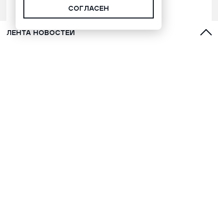
СОГЛАСЕН
ЛЕНТА НОВОСТЕЙ
Марафонец Окотэтто рассказал
версию бессмертия народа