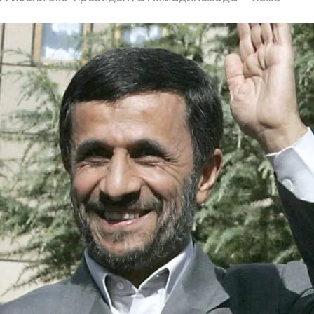
ий район
д
але
ий район
рский район
ий район