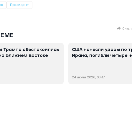
ок
Президент
0 чел
ТЕМЕ
и Трампа обеспокоились
США нанесли удары по 
на Ближнем Востоке
Ирана, погибли четыре ч
24 июля 2026, 03:37