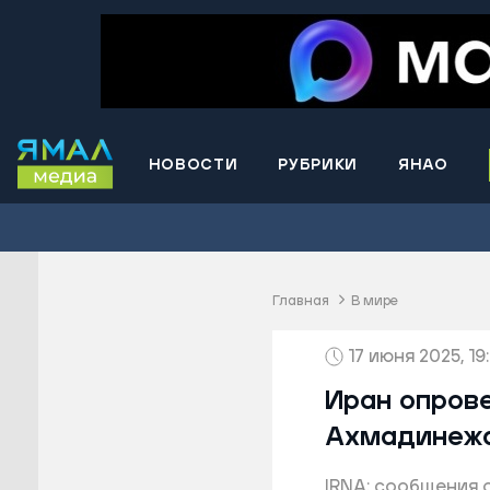
НОВОСТИ
РУБРИКИ
ЯНАО
Волнова
Губкинс
Краснос
район
Главная
В мире
Лабытна
17 июня 2025, 19
Муравле
Новый У
Иран опров
Надымск
Ахмадинеж
Ноябрьс
IRNA: сообщения 
Приурал