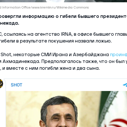
nd Information Office/www.kremlin.ru/Wikimedia Commons
ровергли информацию о гибели бывшего президент
нежада.
, ссылаясь на агентство IRNA, в офисе бывшего гла
гибели в результате покушения назвали ложью.
 Shot, некоторые СМИ Ирана и Азербайджана
проин
 Ахмадинежада. Предполагалось также, что он был 
 и вместе с ним погибли жена и два сына.