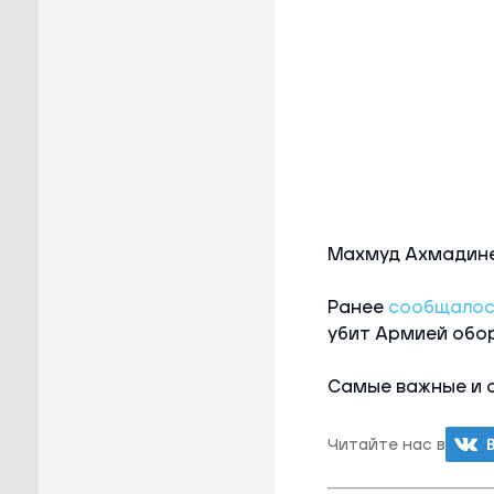
Махмуд Ахмадинеж
Ранее
сообщалос
убит Армией обо
Самые важные и 
Читайте нас в