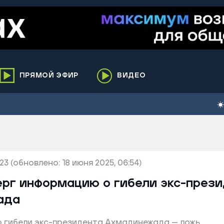
ПРЯМОЙ ЭФИР
ВИДЕО
ха
кий
елькупский
нги
:23
нко
(обновлено: 18 июня 2025, 06:54)
ренгой
ерг информацию о гибели экс-през
ий район
ада
к
о гибели экс-президента Ахмадинежада — ложь
ьский район