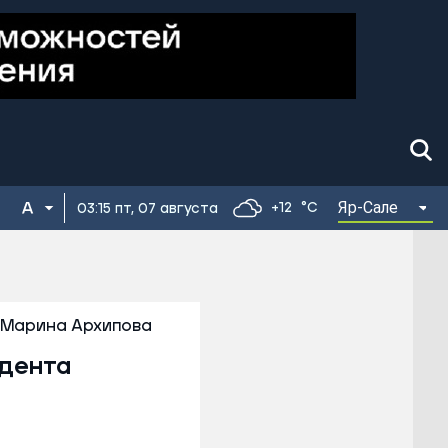
Яр-Сале
+12
°C
03:15 пт, 07 августа
Марина Архипова
идента