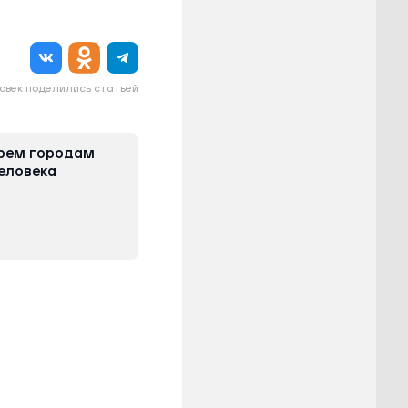
овек поделились статьей
трем городам
еловека