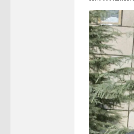
Пуровск
Салехар
Тарко-С
Тазовск
Шурышка
Ямальск