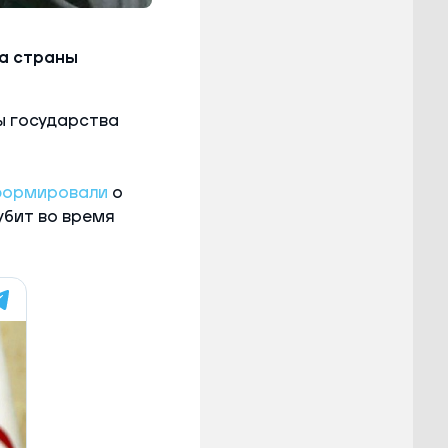
а страны
вы государства
формировали
о
убит во время