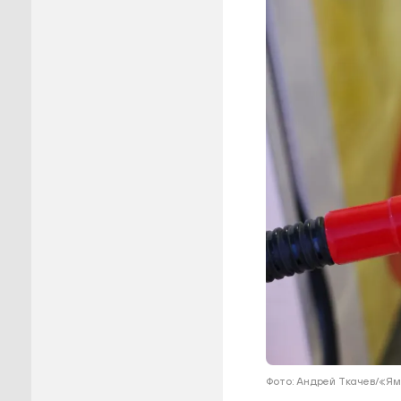
Пуровск
Салехар
Тарко-С
Тазовск
Шурышка
Ямальск
Фото: Андрей Ткачев/«