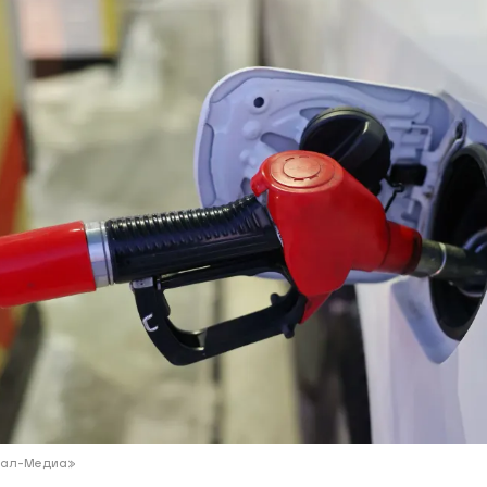
ий район
д
але
ий район
рский район
ий район
Ямал-Медиа»