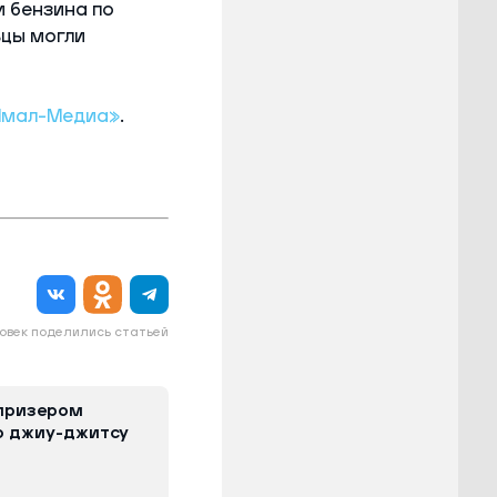
 бензина по
ьцы могли
Ямал-Медиа»
.
овек поделились статьей
 призером
о джиу-джитсу