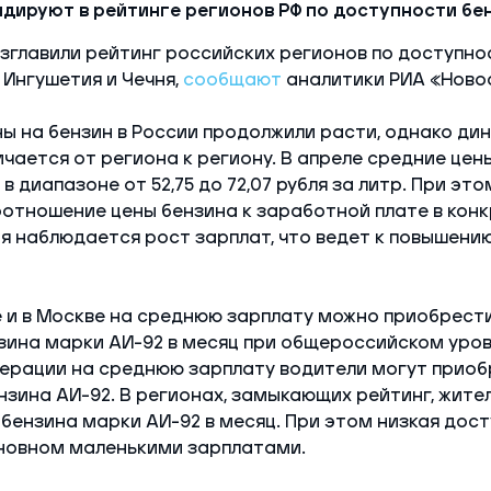
дируют в рейтинге регионов РФ по доступности бе
зглавили рейтинг российских регионов по доступно
Ингушетия и Чечня,
сообщают
аналитики РИА «Ново
ны на бензин в России продолжили расти, однако ди
чается от региона к региону. В апреле средние цен
в диапазоне от 52,75 до 72,07 рубля за литр. При эт
отношение цены бензина к заработной плате в конк
я наблюдается рост зарплат, что ведет к повышени
е и в Москве на среднюю зарплату можно приобрести
зина марки АИ-92 в месяц при общероссийском уровн
ерации на среднюю зарплату водители могут приобр
нзина АИ-92. В регионах, замыкающих рейтинг, жител
 бензина марки АИ-92 в месяц. При этом низкая дос
сновном маленькими зарплатами.