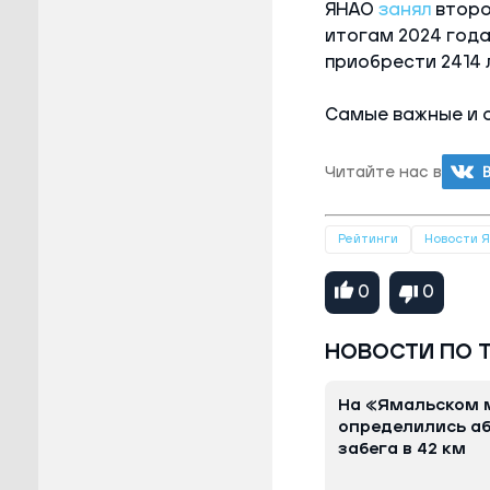
ЯНАО
занял
второ
итогам 2024 года
приобрести 2414 
Самые важные и 
Читайте нас в
Рейтинги
Новости 
0
0
НОВОСТИ ПО 
На «Ямальском 
определились а
забега в 42 км