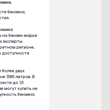
нзина.
сти бензина,
сти».
намика
ы на бензин марки
ом эксперты
ретном регионе.
ю доступности
 более двух
е 1385 литров. В
ести до 1,5
и могут купить не
тупность бензина