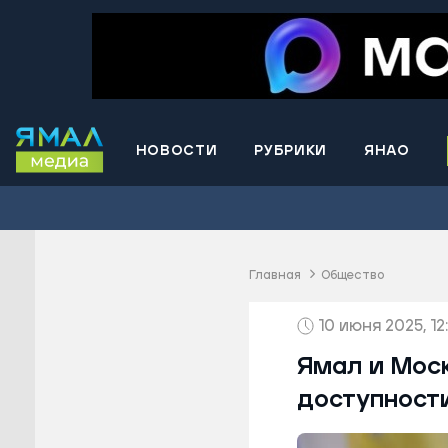
НОВОСТИ
РУБРИКИ
ЯНАО
Волнова
Губкинс
Краснос
район
Главная
Общество
Лабытна
10 июня 2025, 12
Муравле
Новый У
Ямал и Моск
Надымск
доступност
Ноябрьс
Приурал