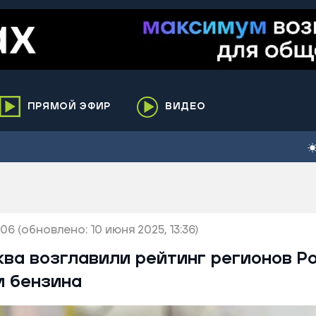
ПРЯМОЙ ЭФИР
ВИДЕО
ха
кий
елькупский
нги
:06
нко
(обновлено: 10 июня 2025, 13:36)
ренгой
ва возглавили рейтинг регионов Р
ий район
и бензина
к
ьский район