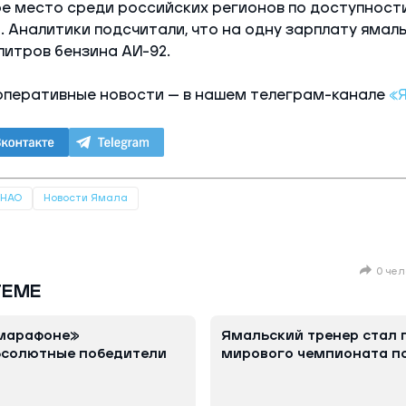
е место среди российских регионов по доступности
. Аналитики подсчитали, что на одну зарплату ямал
литров бензина АИ-92.
оперативные новости — в нашем телеграм-канале
«
ЯНАО
Новости Ямала
0 чел
ТЕМЕ
марафоне»
Ямальский тренер стал
бсолютные победители
мирового чемпионата п