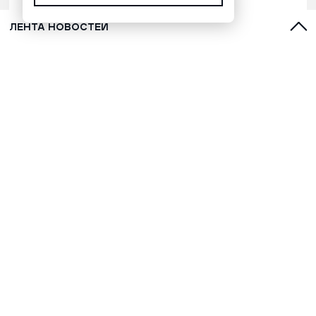
ЛЕНТА НОВОСТЕЙ
В поединке с украинским дроном
боец ВС РФ применил голову и
победил