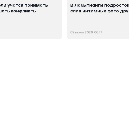
ли учатся понимать
В Лабытнанги подросток
шать конфликты
слив интимных фото дру
09 июня 2026, 06:17