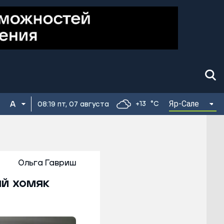
Яр-Сале
+13
°C
08:19 пт, 07 августа
Ольга Гавриш
ый хомяк