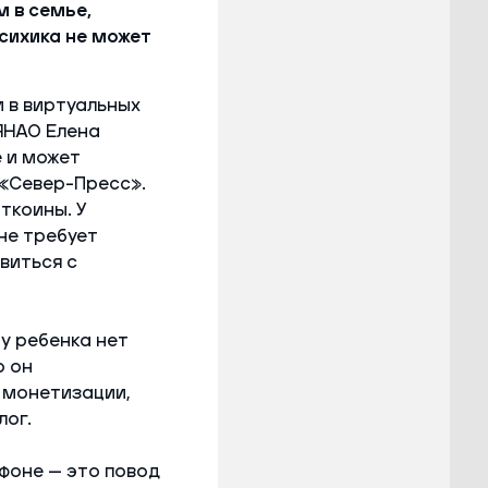
м в семье,
сихика не может
 в виртуальных
ЯНАО Елена
 и может
 «Север-Пресс».
ткоины. У
не требует
виться с
у ребенка нет
о он
 монетизации,
лог.
фоне — это повод