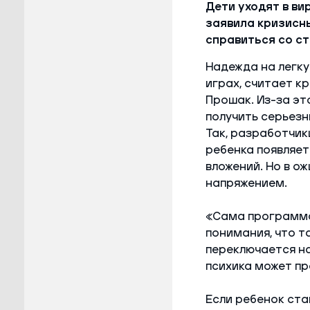
Дети уходят в ви
заявила кризисны
справиться со ст
Надежда на легку
играх, считает к
Прошак. Из-за эт
получить серьезн
Так, разработчик
ребенка появляет
вложений. Но в о
напряжением.
«Сама программа 
понимания, что та
переключается на
психика может пр
Если ребенок ста