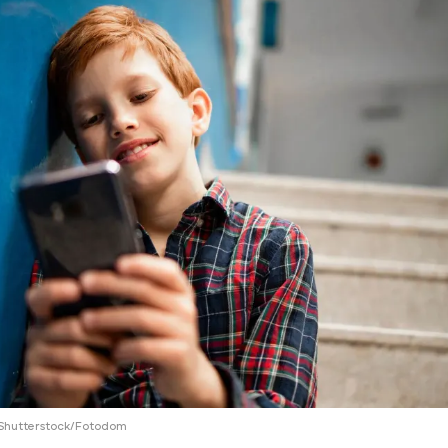
ий район
д
але
ий район
рский район
ий район
/Shutterstock/Fotodom