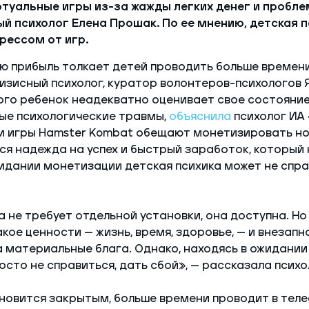
ртуальные игры из-за жажды легких денег и пробле
й психолог Елена Прошак. По ее мнению, детская п
рессом от игр.
ю прибыль толкает детей проводить больше времени
ризисный психолог, куратор волонтеров-психологов 
ого ребенок неадекватно оценивает свое состояние
ые психологические травмы,
объяснила
психолог ИА
и игры Hamster Kombat обещают монетизировать но
ся надежда на успех и быстрый заработок, который 
жидании монетизации детская психика может не спра
не требует отдельной установки, она доступна. Но 
кое ценности — жизнь, время, здоровье, — и внезапн
 материальные блага. Однако, находясь в ожидании
осто не справиться, дать сбой», — рассказала психо
новится закрытым, больше времени проводит в теле