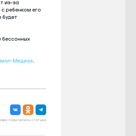
т из-за
 с ребенком его
е будет
е бессонных
Ямал-Медиа»
.
овек поделились статьей