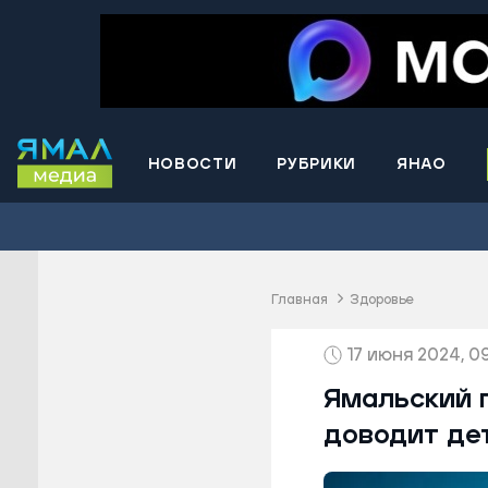
НОВОСТИ
РУБРИКИ
ЯНАО
Волнова
Губкинс
Краснос
район
Главная
Здоровье
Лабытна
17 июня 2024, 09
Муравле
Новый У
Ямальский п
Надымск
доводит де
Ноябрьс
Приурал