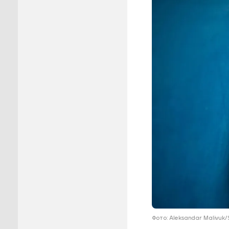
Пуровск
Салехар
Тарко-С
Тазовск
Шурышка
Ямальск
Фото: Aleksandar Malivuk