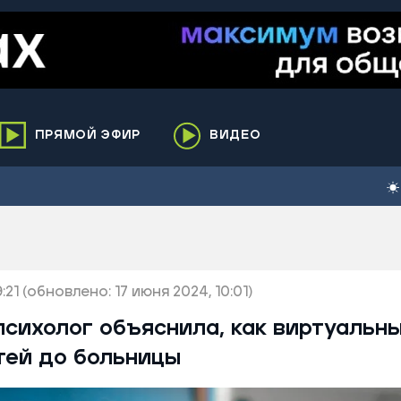
ПРЯМОЙ ЭФИР
ВИДЕО
ха
кий
елькупский
нги
:21
нко
(обновлено: 17 июня 2024, 10:01)
ренгой
сихолог объяснила, как виртуальн
ий район
тей до больницы
к
ьский район