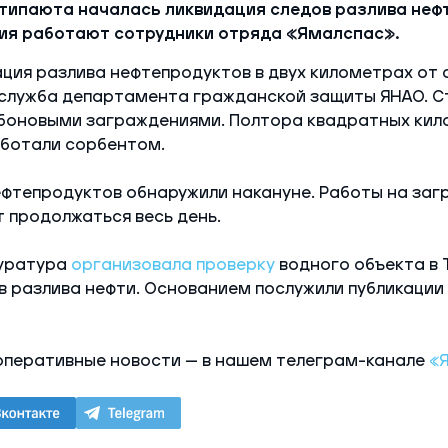
нтипаюта началась ликвидация следов разлива неф
ия работают сотрудники отряда «Ямалспас».
ция разлива нефтепродуктов в двух километрах от 
служба департамента гражданской защиты ЯНАО. 
 боновыми заграждениями. Полтора квадратных ки
ботали сорбентом.
фтепродуктов обнаружили накануне. Работы на заг
 продолжаться весь день.
уратура
организовала проверку
водного объекта в
в разлива нефти. Основанием послужили публикации
оперативные новости — в нашем телеграм-канале
«