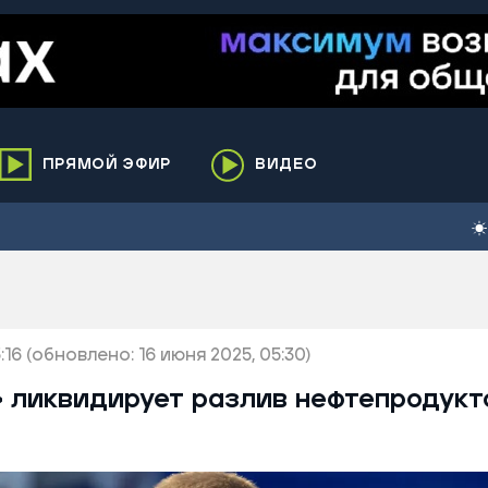
ПРЯМОЙ ЭФИР
ВИДЕО
ха
кий
елькупский
нги
:16
нко
(обновлено: 16 июня 2025, 05:30)
ренгой
 ликвидирует разлив нефтепродукт
ий район
к
ьский район