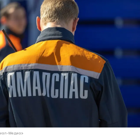
ий район
д
але
ий район
рский район
ий район
Ямал-Медиа»