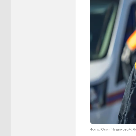
Пуровск
Салехар
Тарко-С
Тазовск
Шурышка
Ямальск
Фото: Юлия Чудинова/«