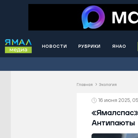
НОВОСТИ
РУБРИКИ
ЯНАО
Волнова
Губкинс
Краснос
район
Главная
Экология
Лабытна
16 июня 2025, 05
Муравле
Новый У
«Ямалспас»
Надымск
Антипаюты
Ноябрьс
Приурал