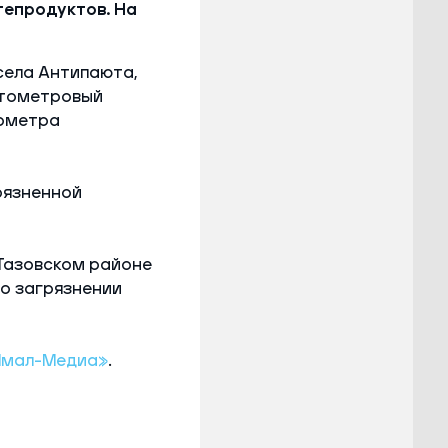
тепродуктов. На
села Антипаюта,
Стометровый
лометра
рязненной
 Тазовском районе
 о загрязнении
Ямал-Медиа»
.