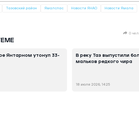
Тазовский район
Ямалспас
Новости ЯНАО
Новости Ямала
0 чел
ТЕМЕ
ре Янтарном утонул 33-
В реку Таз выпустили б
мальков редкого чира
18 июля 2026, 14:25