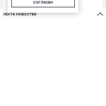
СОГЛАСЕН
ЛЕНТА НОВОСТЕЙ
Участники спецоперации из ЯНАО
поблагодарили земляков за