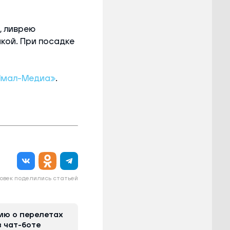
, ливрею
кой. При посадке
Ямал-Медиа»
.
овек поделились статьей
ию о перелетах
 чат-боте