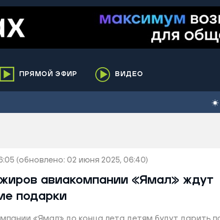
ПРЯМОЙ ЭФИР
ВИДЕО
ха
кий
елькупский
нги
6:05
нко
(обновлено: 02 июня 2025, 06:40)
ренгой
жиров авиакомпании «Ямал» ждут
ий район
ие подарки
к
мпании «Ямал» до конца лета детям будут дарить 
ьский район