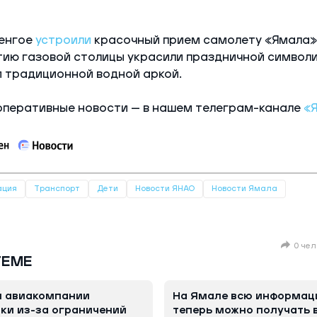
ренгое
устроили
красочный прием самолету «Ямала»
тию газовой столицы украсили праздничной символи
и традиционной водной аркой.
оперативные новости — в нашем телеграм-канале
«
ация
Транспорт
Дети
Новости ЯНАО
Новости Ямала
0 чел
ТЕМЕ
й авиакомпании
На Ямале всю информац
тки из-за ограничений
теперь можно получать в