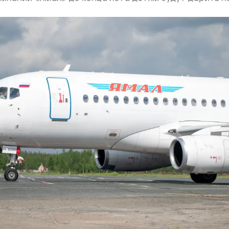
ий район
д
але
ий район
рский район
ий район