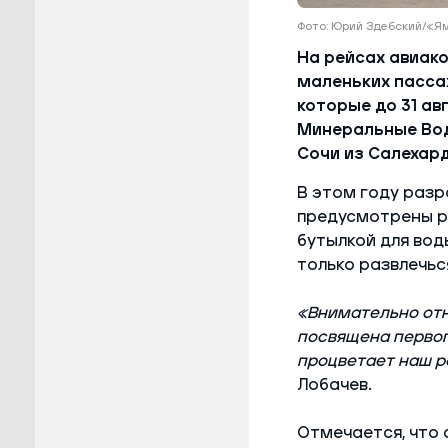
Фото: Юрий Здебский/«
На рейсах авиак
маленьких пасса
которые до 31 ав
Минеральные Вод
Сочи из Салехард
В этом году разр
предусмотрены ра
бутылкой для воды
только развлечьс
«Внимательно отн
посвящена первоп
процветает наш р
Лобачев.
Отмечается, что 