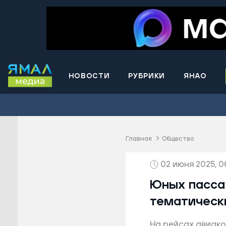
НОВОСТИ
РУБРИКИ
ЯНАО
Волнова
Губкинс
Краснос
район
Главная
Общество
Лабытна
02 июня 2025, 0
Муравле
Новый У
Юных пасса
Надымск
тематическ
Ноябрьс
На рейсах авиако
Приурал