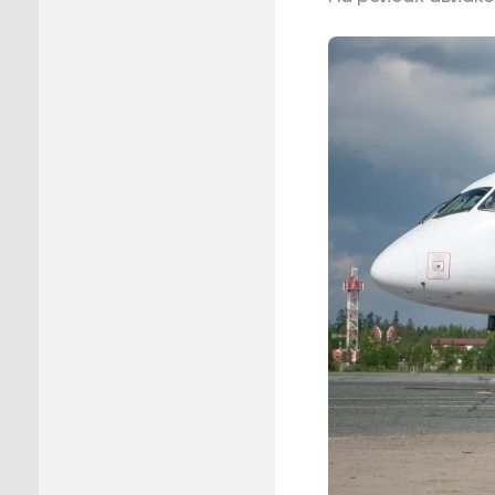
Пуровск
Салехар
Тарко-С
Тазовск
Шурышка
Ямальск