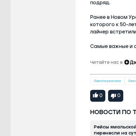
подряд.
Ранее в Новом У
которого к 50-ле
лайнер встретил
Самые важные и 
Читайте нас в
Авиаперевозки
Ави
0
0
НОВОСТИ ПО 
Рейсы ямальско
перенесли на су