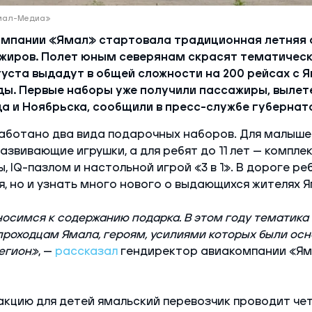
Ямал-Медиа»
омпании «Ямал» стартовала традиционная летняя 
жиров. Полет юным северянам скрасят тематическ
густа выдадут в общей сложности на 200 рейсах с Я
ы. Первые наборы уже получили пассажиры, вылете
а и Ноябрьска, сообщили в пресс-службе губернат
аботано два вида подарочных наборов. Для малышей
звивающие игрушки, а для ребят до 11 лет — компле
, IQ-пазлом и настольной игрой «3 в 1». В дороге ре
я, но и узнать много нового о выдающихся жителях Я
осимся к содержанию подарка. В этом году тематика
роходцам Ямала, героям, усилиями которых были осн
егион»
, —
рассказал
гендиректор авиакомпании «Ям
акцию для детей ямальский перевозчик проводит че