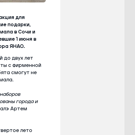
акция для
ие подарки,
мала в Сочи и
вшие 1 июня в
ора ЯНАО.
 до двух лет
кты с фирменной
бята смогут не
мала.
 наборов
ованы города и
ал» Артем
твертое лето