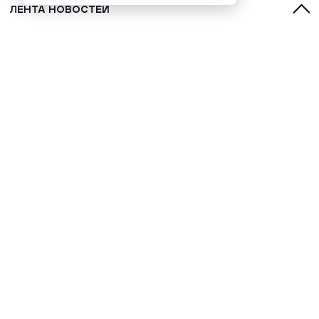
ЛЕНТА НОВОСТЕЙ
С духами, оленями и лайками:
топ-5 фильмов о Севере для
обязательного просмотра