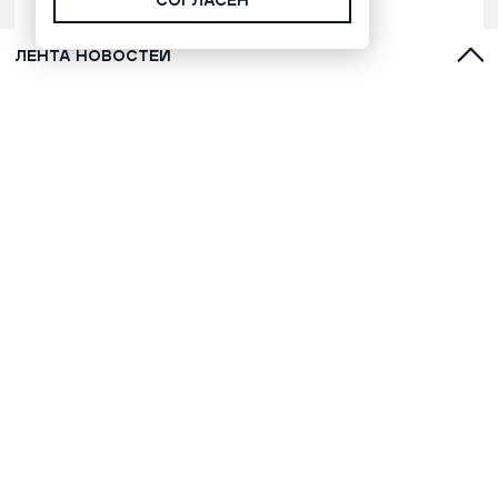
СОГЛАСЕН
ЛЕНТА НОВОСТЕЙ
С духами, оленями и лайками:
топ-5 фильмов о Севере для
обязательного просмотра