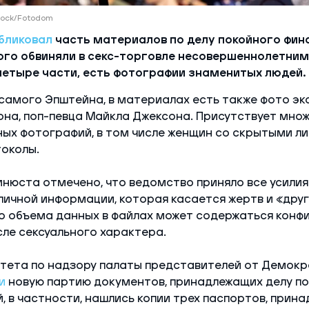
tock/Fotodom
бликовал
часть материалов по делу покойного фин
го обвиняли в секс-торговле несовершеннолетними
четыре части, есть фотографии знаменитых людей.
самого Эпштейна, в материалах есть также фото эк
на, поп-певца Майкла Джексона. Присутствует мно
х фотографий, в том числе женщин со скрытыми ли
околы.
нюста отмечено, что ведомство приняло все усилия
ичной информации, которая касается жертв и «друг
го объема данных в файлах может содержаться конф
сле сексуального характера.
итета по надзору палаты представителей от Демокр
и
новую партию документов, принадлежащих делу п
й, в частности, нашлись копии трех паспортов, прин