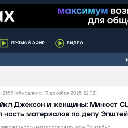
ПРЯМОЙ ЭФИР
ВИДЕО
ха
кий
елькупский
нги
 21:59
нко
(обновлено: 19 декабря 2025, 22:02)
ренгой
айкл Джексон и женщины: Минюст 
ий район
л часть материалов по делу Эпштей
к
ликовал часть материалов по делу Эпштейна
ьский район