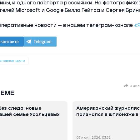
ны, и одного паспорта россиянки. На фотографиях
елей Microsoft и Google Билла Гейтса и Сергея Брин
оперативные новости — в нашем телеграм-канале
«
оловное дело
0 чел
ТЕМЕ
без следа: новые
Американский журналис
вшей семье Усольцевых
признался в шпионаже в
05 июня 2026, 03:52