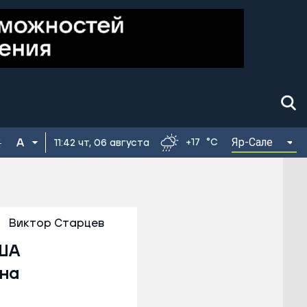
Яр-Сале
+17
°C
11:42 чт, 06 августа
Виктор Старцев
США
на