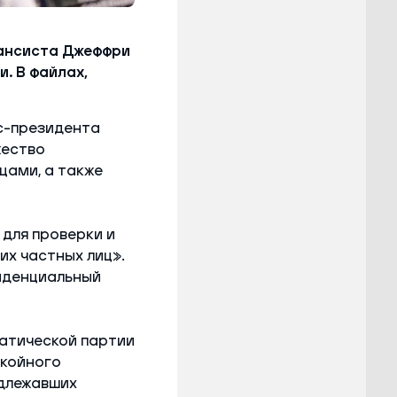
ансиста Джеффри
. В файлах,
с-президента
жество
цами, а также
 для проверки и
их частных лиц».
иденциальный
атической партии
окойного
адлежавших