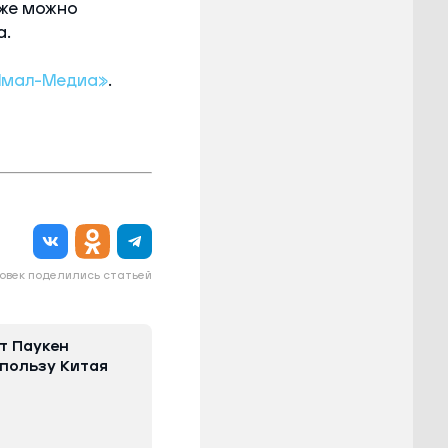
 же можно
а.
Ямал-Медиа»
.
овек поделились статьей
т Паукен
 пользу Китая