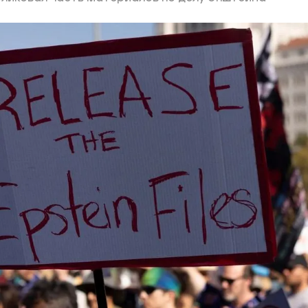
ий район
д
але
ий район
рский район
ий район