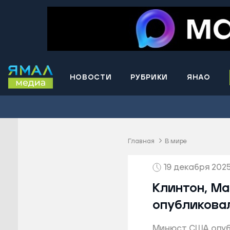
НОВОСТИ
РУБРИКИ
ЯНАО
Волнова
Губкинс
Краснос
район
Главная
В мире
Лабытна
19 декабря 2025,
Муравле
Новый У
Клинтон, М
Надымск
опубликова
Ноябрьс
Минюст США опуб
Приурал