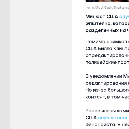
Фото: Matt Gush/Shutters
Минюст США
опу
Эпштейна, которо
разделенных на 
Помимо снимков 
США Билла Клинто
отредактированны
полицейские прот
В уведомлении Ми
редактирования л
Но из-за большо
контент, в том чи
Ранее члены ком
США
опубликовал
финансиста. В не