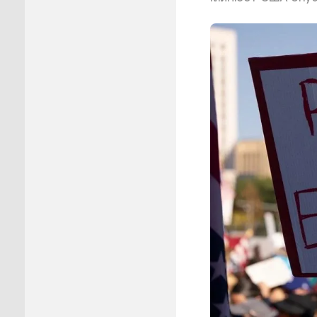
Пуровск
Салехар
Тарко-С
Тазовск
Шурышка
Ямальск