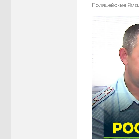
Полицейские Яма
Пуровск
Салехар
Тарко-С
Тазовск
Шурышка
Ямальск