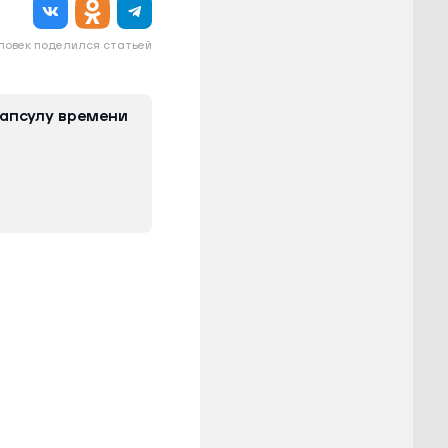
еловек поделился статьей
капсулу времени