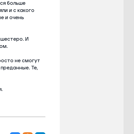
тся больше
ли и с какого
е и очень
 шестеро. И
ом.
росто не смогут
преданные. Те,
я.