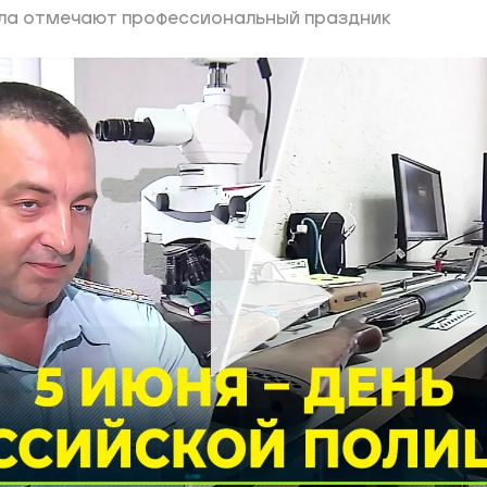
ла отмечают профессиональный праздник
ий район
д
але
ий район
рский район
ий район