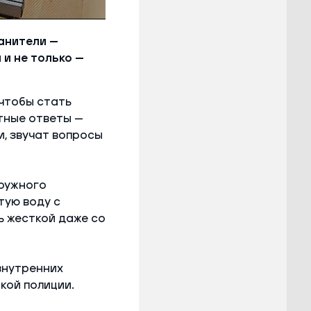
анители —
и не только —
 чтобы стать
тные ответы —
и, звучат вопросы
ружного
тую воду с
ь жесткой даже со
внутренних
кой полиции.