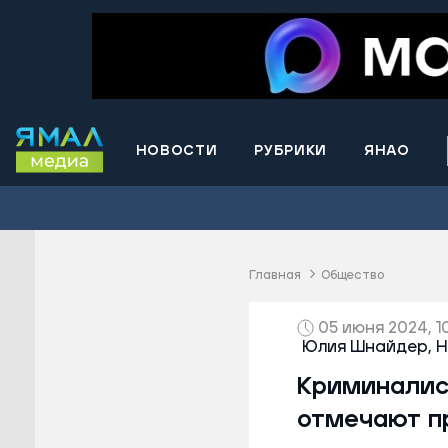
НОВОСТИ
РУБРИКИ
ЯНАО
Волнова
Губкинс
Краснос
район
Главная
Общество
Лабытна
Муравле
05 июня 2024, 1
Юлия Шнайдер,
Н
Новый У
Криминалис
Надымск
Ноябрьс
отмечают п
Приурал