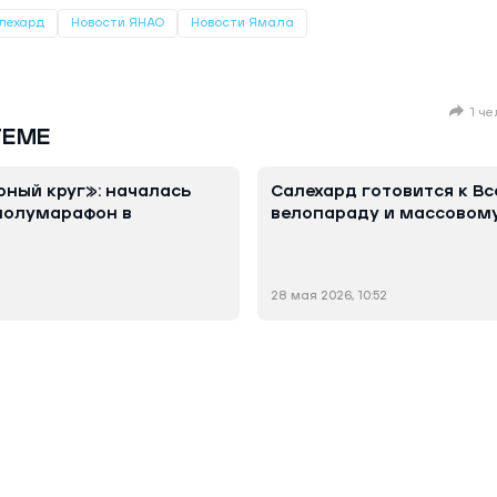
лехард
Новости ЯНАО
Новости Ямала
1 ч
ТЕМЕ
ный круг»: началась
Салехард готовится к В
полумарафон в
велопараду и массовому
28 мая 2026, 10:52