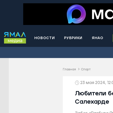
НОВОСТИ
РУБРИКИ
ЯНАО
Волнова
Губкинс
Краснос
район
Главная
Спорт
Лабытна
Муравле
23 мая 2024, 12:
Новый У
Любители б
Надымск
Салехарде
Ноябрьс
Приурал