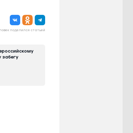
еловек поделился статьей
сероссийскому
 забегу