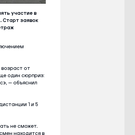
ять участие в
. Старт заявок
етраж
ключением
 возраст от
еще один сюрприз:
нс», — объяснил
истанции 1 и 5
ать не сможет.
тсмен находится в