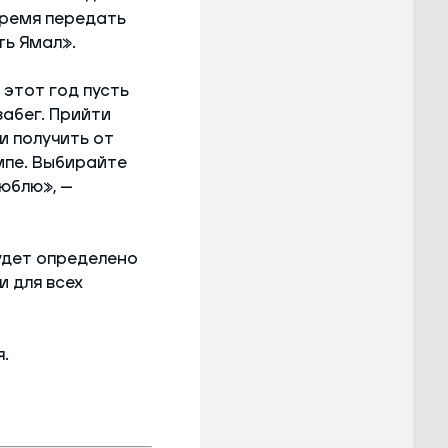
время передать
ть Ямал».
этот год пусть
абег. Прийти
и получить от
емпе. Выбирайте
люблю», —
удет определено
и для всех
я.