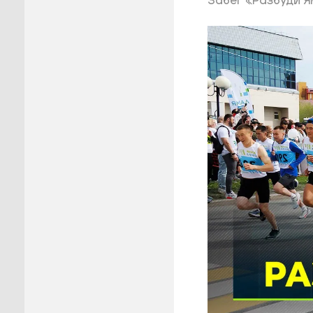
Забег «Разбуди Я
Пуровск
Салехар
Тарко-С
Тазовск
Шурышка
Ямальск