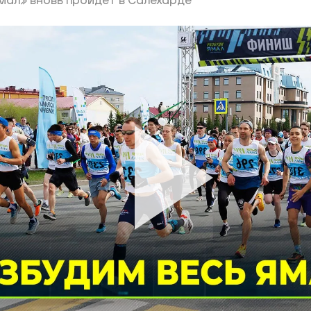
мал» вновь пройдет в Салехарде
ий район
д
але
ий район
рский район
ий район