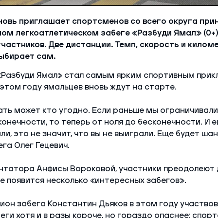
овь приглашает спортсменов со всего округа прин
м легкоатлетическом забеге «Разбуди Ямал» (0+)
участников. Две дистанции. Темп, скорость и килом
ыбирает сам.
«Разбуди Ямал» стал самым ярким спортивным при
 этом году ямальцев вновь ждут на старте.
ать может кто угодно. Если раньше мы ограничивали
конечности, то теперь от ноля до бесконечности. И 
ли, это не значит, что вы не выиграли. Еще будет ша
га Олег Гецевич.
татора Анфисы Вороковой, участники преодолеют д
е появится несколько «интересных забегов».
он забега Константин Дьяков в этом году участвов
еги хотя и в разы короче, но гораздо опаснее: cпор