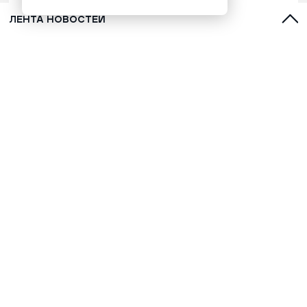
ЛЕНТА НОВОСТЕЙ
С духами, оленями и лайками:
топ-5 фильмов о Севере для
обязательного просмотра