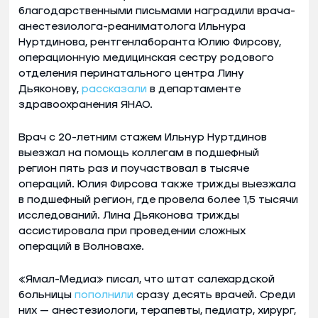
благодарственными письмами наградили врача-
анестезиолога-реаниматолога Ильнура
Нуртдинова, рентгенлаборанта Юлию Фирсову,
операционную медицинская сестру родового
отделения перинатального центра Лину
Дьяконову,
рассказали
в департаменте
здравоохранения ЯНАО.
Врач с 20-летним стажем Ильнур Нуртдинов
выезжал на помощь коллегам в подшефный
регион пять раз и поучаствовал в тысяче
операций. Юлия Фирсова также трижды выезжала
в подшефный регион, где провела более 1,5 тысячи
исследований. Лина Дьяконова трижды
ассистировала при проведении сложных
операций в Волновахе.
«Ямал-Медиа» писал, что штат салехардской
больницы
пополнили
сразу десять врачей. Среди
них — анестезиологи, терапевты, педиатр, хирург,