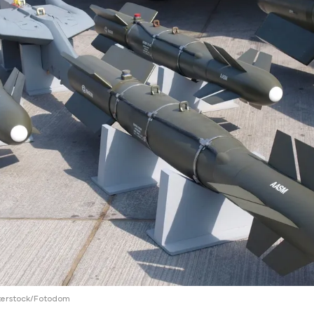
ий район
д
але
ий район
рский район
ий район
terstock/Fotodom