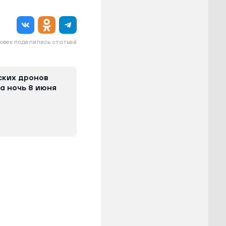
овек поделились статьей
ских дронов
а ночь 8 июня