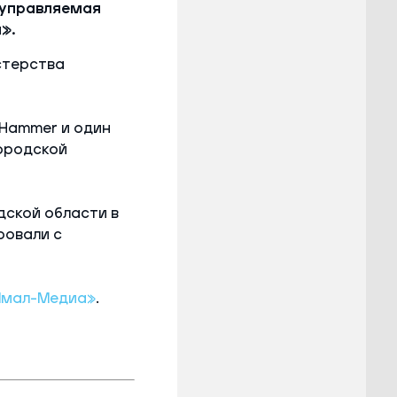
 управляемая
».
стерства
Hammer и один
ородской
дской области в
ровали с
Ямал-Медиа»
.