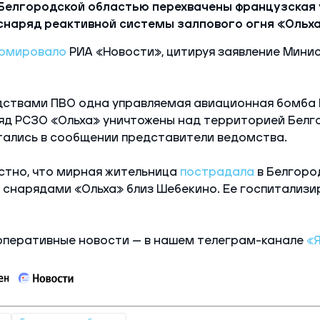
Белгородской областью перехвачены французская
снаряд реактивной системы залпового огня «Ольха
рмировало
РИА «Новости», цитируя заявление Мини
ствами ПВО одна управляемая авиационная бомба 
яд РСЗО «Ольха» уничтожены над территорией Белг
тались в сообщении представители ведомства.
стно, что мирная жительница
пострадала
в Белгоро
 снарядами «Ольха» близ Шебекино. Ее госпитализи
оперативные новости — в нашем телеграм-канале
«