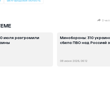
е
Белгородская область
0 чел
ТЕМЕ
 30 июля разгромили
Минобороны: 310 украин
раины
сбила ПВО над Россией з
08 июня 2026, 06:12