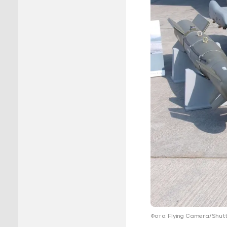
Пуровск
Салехар
Тарко-С
Тазовск
Шурышка
Ямальск
Фото: Flying Camera/Shut