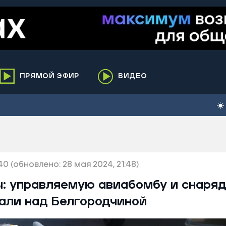
ПРЯМОЙ ЭФИР
ВИДЕО
ха
кий
елькупский
нги
:40
нко
(обновлено: 28 мая 2024, 21:48)
ренгой
: управляемую авиабомбу и снаря
ий район
али над Белгородчиной
к
ьский район