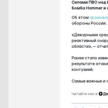
Силами ПВО над 
бомба Hammer и 
Об этом
проинфо
обороны России.
«Дежурными сред
реактивный снар
области», — отчи
Ранее стало изве
результате атаки
контузией.
Самые важные и 
Читайте нас в