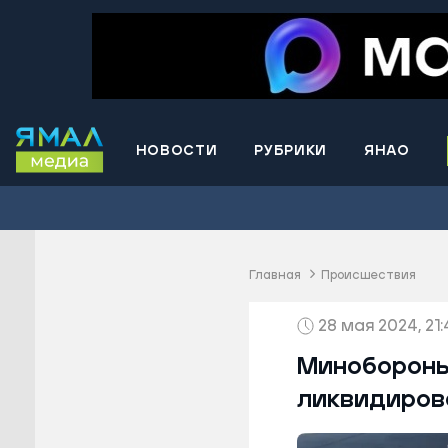
НОВОСТИ
РУБРИКИ
ЯНАО
Волнова
Губкинс
Краснос
район
Главная
Происшествия
Лабытна
28 мая 2024, 21
Муравле
Новый У
Минобороны
Надымск
ликвидиров
Ноябрьс
Приурал