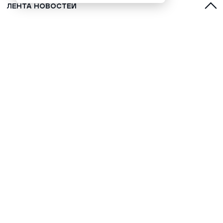
ЛЕНТА НОВОСТЕЙ
С духами, оленями и лайками:
топ-5 фильмов о Севере для
обязательного просмотра