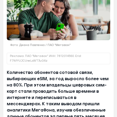
Фото: Диана Павленко / ПАО "Мегафон"
Реклама. ПАО "Мегафон". ИНН: 7812014560. Erid:
F7NfYUJCUneLsWT3uG6z
Количество абонентов сотовой связи,
выбирающих eSIM, за год выросло более чем
на 80%. При этом владельцы цифровых сим-
карт стали проводить больше времени в
интернете и переписываться в
мессенджерах. К таким выводам пришли
аналитики МегаФона, изучив обезличенные
данные абонентов за первые пять месяцев