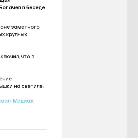
бщил
Богачев в беседе
фоне заметного
ых крупных
ключил, что в
щение
ышки на светиле.
Ямал-Медиа».