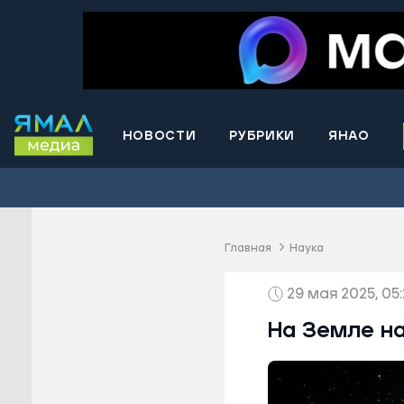
НОВОСТИ
РУБРИКИ
ЯНАО
Волнова
Губкинс
Краснос
район
Главная
Наука
Лабытна
29 мая 2025, 05
Муравле
Новый У
На Земле на
Надымск
Ноябрьс
Приурал