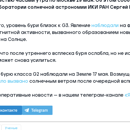
естью часами утра по Москве 29 мая. Об этом соо
боратории солнечной астрономии ИКИ РАН Сергей 
о, уровень бури близок к G3. Явление
наблюдали
на 
гнитной активности, вызванного образованием нов
на Солнце.
что после утреннего всплеска буря ослабла, но не ис
может снова усилиться.
бурю класса G2 наблюдали на Земле 17 мая. Возму
ло вызвано
солнечным ветром после очередной всп
оперативные новости — в нашем телеграм-канале
«
Ученые