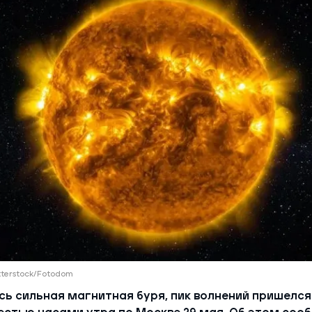
ий район
д
але
ий район
рский район
ий район
tterstock/Fotodom
ь сильная магнитная буря, пик волнений пришелся