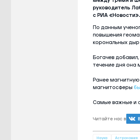
между тремя и ш
руководитель Ла
с РИА «Новости».
По данным ученог
повышения геома
корональных дыр 
Богачев добавил, 
течение дня она 
Ранее магнитную 
магнитосферы
бы
Самые важные и 
Читайте нас в
Наука
Астрономия