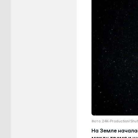
Пуровск
Салехар
Тарко-С
Тазовск
Шурышка
Ямальск
Фото: 24K-Production/Shu
На Земле началас