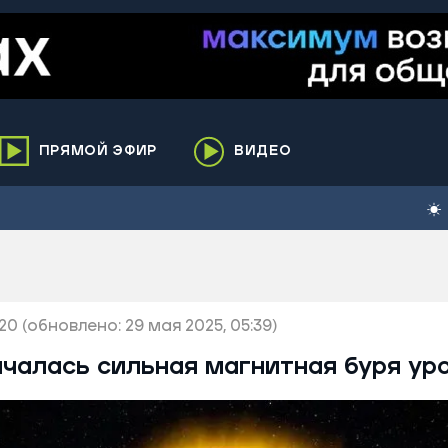
ПРЯМОЙ ЭФИР
ВИДЕО
ха
кий
елькупский
нги
:20
нко
(обновлено: 29 мая 2025, 05:39)
ренгой
чалась сильная магнитная буря ур
ий район
к
ьский район