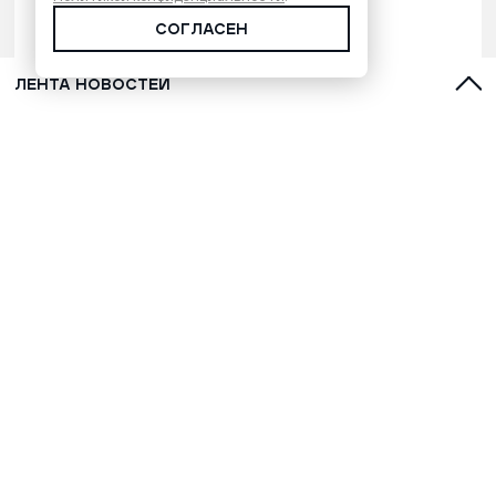
СОГЛАСЕН
ЛЕНТА НОВОСТЕЙ
С духами, оленями и лайками:
топ-5 фильмов о Севере для